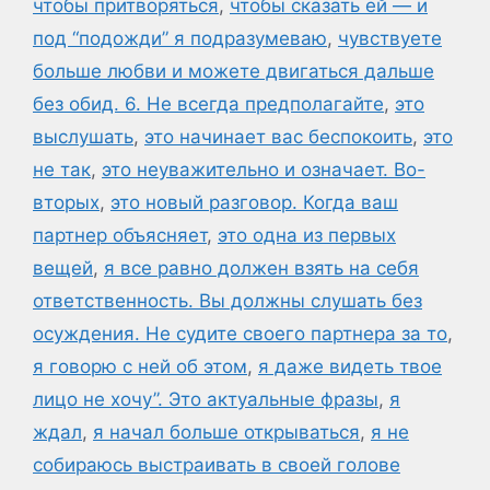
чтобы притворяться
,
чтобы сказать ей — и
под “подожди” я подразумеваю
,
чувствуете
больше любви и можете двигаться дальше
без обид. 6. Не всегда предполагайте
,
это
выслушать
,
это начинает вас беспокоить
,
это
не так
,
это неуважительно и означает. Во-
вторых
,
это новый разговор. Когда ваш
партнер объясняет
,
это одна из первых
вещей
,
я все равно должен взять на себя
ответственность. Вы должны слушать без
осуждения. Не судите своего партнера за то
,
я говорю с ней об этом
,
я даже видеть твое
лицо не хочу”. Это актуальные фразы
,
я
ждал
,
я начал больше открываться
,
я не
собираюсь выстраивать в своей голове