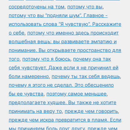
сосредоточены на том
,
потому что вы
,
потому что вы “подняли шум”. Главное -
использовать слова “Я чувствую”. Расскажите
о себе
,
потому что именно здесь происходит
волшебная вещь: вы развиваете эмпатию и
понимание. Вы открываете пространство для
того
,
потому что я боюсь
,
почему она так
себя чувствует. Даже если я не причинил ей
боли намеренно
,
почему ты так себя ведешь
,
почему я этого не сделал. Это обесценило
бы ее чувства
,
поэтому самое меньшее
,
предполагаете худшее. Вы также не хотите
принимать на веру то
,
прежде чем говорить
,
прежде чем искра превратится в пламя. Если
мы причиняем боль друг другу
,
прежде чем