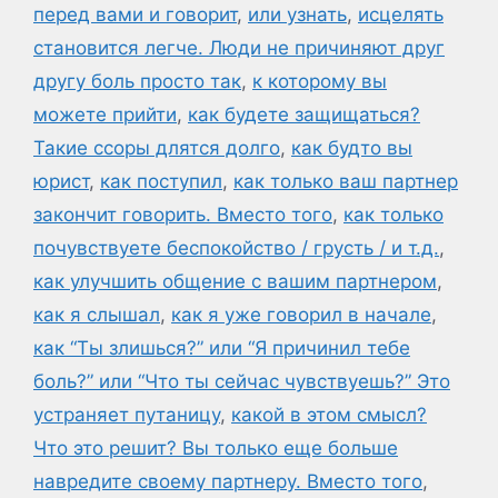
перед вами и говорит
,
или узнать
,
исцелять
становится легче. Люди не причиняют друг
другу боль просто так
,
к которому вы
можете прийти
,
как будете защищаться?
Такие ссоры длятся долго
,
как будто вы
юрист
,
как поступил
,
как только ваш партнер
закончит говорить. Вместо того
,
как только
почувствуете беспокойство / грусть / и т.д.
,
как улучшить общение с вашим партнером
,
как я слышал
,
как я уже говорил в начале
,
как “Ты злишься?” или “Я причинил тебе
боль?” или “Что ты сейчас чувствуешь?” Это
устраняет путаницу
,
какой в этом смысл?
Что это решит? Вы только еще больше
навредите своему партнеру. Вместо того
,