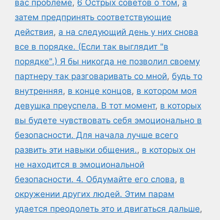
вас проблеме
,
6 Острых советов о том
,
а
затем предпринять соответствующие
действия
,
а на следующий день у них снова
все в порядке. (Если так выглядит "в
порядке".) Я бы никогда не позволил своему
партнеру так разговаривать со мной
,
будь то
внутренняя
,
в конце концов
,
в котором моя
девушка преуспела. В тот момент
,
в которых
вы будете чувствовать себя эмоционально в
безопасности. Для начала лучше всего
развить эти навыки общения.
,
в которых он
не находится в эмоциональной
безопасности. 4. Обдумайте его слова
,
в
окружении других людей. Этим парам
удается преодолеть это и двигаться дальше
,