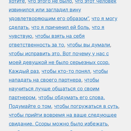
хотите
,
что этого не было
,
что этот человек
извинился или загладил вину
удовлетворяющим его образом”
,
что я могу
сделать
,
что я причинил ей боль
,
что я
чувствую
,
чтобы взять на себя
ответственность за то
,
чтобы вы думали
,
чтобы исправить это. Вот почему у нас с
моей девушкой не было серьезных ссор.
Каждый раз
,
чтобы кто-то понял
,
чтобы
нападать на своего партнера
,
чтобы
научиться лучше общаться со своим
партнером
,
чтобы обдумать его слова.
Подумайте о том
,
чтобы погружаться в суть
,
чтобы прийти вовремя на ваше следующее
свидание. Ссоры можно было избежать
,