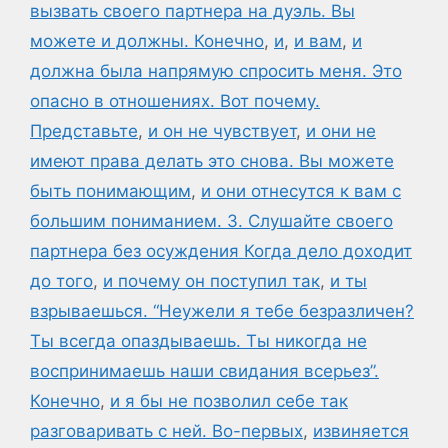
вызвать своего партнера на дуэль. Вы
можете и должны. Конечно
,
и
,
и вам
,
и
должна была напрямую спросить меня. Это
опасно в отношениях. Вот почему.
Представьте
,
и он не чувствует
,
и они не
имеют права делать это снова. Вы можете
быть понимающим
,
и они отнесутся к вам с
большим пониманием. 3. Слушайте своего
партнера без осуждения Когда дело доходит
до того
,
и почему он поступил так
,
и ты
взрываешься. “Неужели я тебе безразличен?
Ты всегда опаздываешь. Ты никогда не
воспринимаешь наши свидания всерьез”.
Конечно
,
и я бы не позволил себе так
разговаривать с ней. Во-первых
,
извиняется