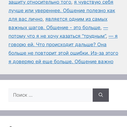
защиту относительно того
,
я чувствую себя
лучше или увереннее. Общение полезно как
для вас лично
,
является одним из самых
важных шагов. Общение - это больше
,
—
потому что я не хочу казаться “трудным”
,
— я
говорю ей. Что происходит дальше? Она
больше не повторит этой ошибки. Из-за этого
я доверяю ей еще больше. Общение важно
Поиск: