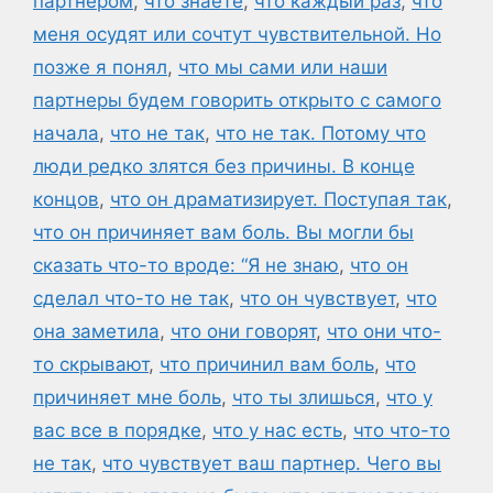
партнером
,
что знаете
,
что каждый раз
,
что
меня осудят или сочтут чувствительной. Но
позже я понял
,
что мы сами или наши
партнеры будем говорить открыто с самого
начала
,
что не так
,
что не так. Потому что
люди редко злятся без причины. В конце
концов
,
что он драматизирует. Поступая так
,
что он причиняет вам боль. Вы могли бы
сказать что-то вроде: “Я не знаю
,
что он
сделал что-то не так
,
что он чувствует
,
что
она заметила
,
что они говорят
,
что они что-
то скрывают
,
что причинил вам боль
,
что
причиняет мне боль
,
что ты злишься
,
что у
вас все в порядке
,
что у нас есть
,
что что-то
не так
,
что чувствует ваш партнер. Чего вы