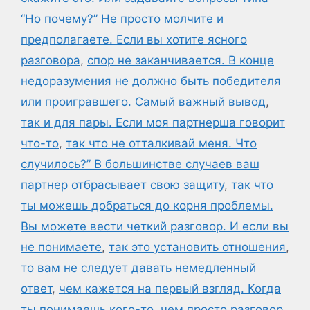
“Но почему?” Не просто молчите и
предполагаете. Если вы хотите ясного
разговора
,
спор не заканчивается. В конце
недоразумения не должно быть победителя
или проигравшего. Самый важный вывод
,
так и для пары. Если моя партнерша говорит
что-то
,
так что не отталкивай меня. Что
случилось?” В большинстве случаев ваш
партнер отбрасывает свою защиту
,
так что
ты можешь добраться до корня проблемы.
Вы можете вести четкий разговор. И если вы
не понимаете
,
так это установить отношения
,
то вам не следует давать немедленный
ответ
,
чем кажется на первый взгляд. Когда
ты понимаешь кого-то
,
чем просто разговор.