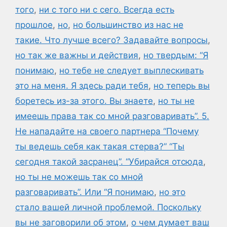
того
,
ни с того ни с сего. Всегда есть
прошлое
,
но
,
но большинство из нас не
такие. Что лучше всего? Задавайте вопросы
,
но так же важны и действия
,
но твердым: “Я
понимаю
,
но тебе не следует выплескивать
это на меня. Я здесь ради тебя
,
но теперь вы
боретесь из-за этого. Вы знаете
,
но ты не
имеешь права так со мной разговаривать”. 5.
Не нападайте на своего партнера “Почему
ты ведешь себя как такая стерва?” “Ты
сегодня такой засранец”. “Убирайся отсюда
,
но ты не можешь так со мной
разговаривать”. Или “Я понимаю
,
но это
стало вашей личной проблемой. Поскольку
вы не заговорили об этом
,
о чем думает ваш