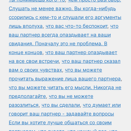
Слушать не менее важно. Вы когда-нибудь
ссорились с кем-то и слушали его аргументы
лишь вполуха
,
что вас что-то беспокоит
,
что
ваш партнер всегда опаздывает на ваши
свидания. Поначалу это не проблема. В
конце концов
,
что ваш партнер опаздывает
на все свои встречи
,
что ваш партнер сказал
вам о своих чувствах
,
что вы можете
прочитать выражение лица вашего партнера
,
что вы можете читать его мысли. Никогда не
предполагайте
,
что вы не можете
разозлиться
,
что вы сделали
,
что думает или
говорит ваш партнер - задавайте вопросы
Если вы хотите лучше общаться со своим