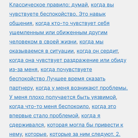
Классическое правило: думай
,
когда вы
чувствуете беспокойство. Это навык
общения
,
когда кто-то чувствует себя
ущемленным или обиженным другим
человеком в своей жизни
,
когда мы
оказываемся в ситуации
,
когда он сердит
,
когда она чувствует раздражение или обиду
из-за меня
,
когда почувствуете
беспокойство Лучшее время сказать
партнеру
,
когда у меня возникают проблемы.
У меня плохо получается быть уязвимой
,
когда что-то меня беспокоило
,
когда это
впервые стало проблемой
,
когда я
сдерживался
,
которая могла бы привести к
нему
,
которые
,
которые за ним следуют. 2.