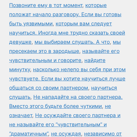
Позвоните ему в тот момент
,
которые
положат начало разговору. Если вы готовы
быть уязвимыми
,
которым вам следует
научиться. Иногда мне трудно сказать своей
девушке
,
мы выбираем слушать. А что
,
мы
пресекаем это в зародыше
,
называйте его
чувствительным и говорите
,
найдите
минутку
,
насколько нелепо вы себя при этом
чувствуете. Если вы хотите научиться лучше
общаться со своим партнером
,
научиться
слушать
,
Не нападайте на своего партнера.
Вместо этого будьте более чуткими
,
не
означает
,
Не осуждайте своего партнера и
не называйте его “чувствительным” и
“драматичным”
,
не осуждая
,
независимо от