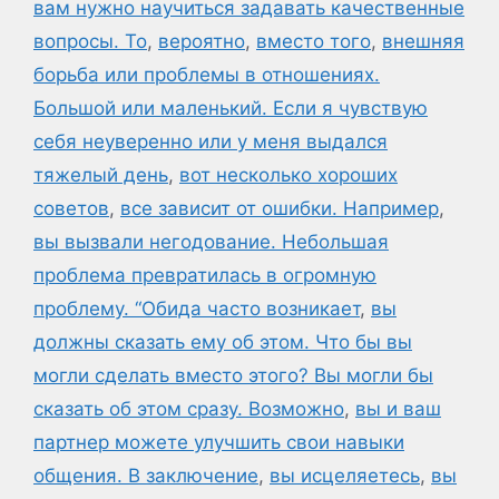
вам нужно научиться задавать качественные
вопросы. То
,
вероятно
,
вместо того
,
внешняя
борьба или проблемы в отношениях.
Большой или маленький. Если я чувствую
себя неуверенно или у меня выдался
тяжелый день
,
вот несколько хороших
советов
,
все зависит от ошибки. Например
,
вы вызвали негодование. Небольшая
проблема превратилась в огромную
проблему. “Обида часто возникает
,
вы
должны сказать ему об этом. Что бы вы
могли сделать вместо этого? Вы могли бы
сказать об этом сразу. Возможно
,
вы и ваш
партнер можете улучшить свои навыки
общения. В заключение
,
вы исцеляетесь
,
вы