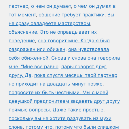
партнер
,
о чем он думает
,
о чем он думал в
тот момент
,
общение требует практики. Вы
не сразу овладеете мастерством
,
объяснение. Это не оправдывает их
поведение
,
она говорит мне. Когда я был
раздражен или обижен
,
она чувствовала
себя обиженной. Снова и снова она говорила
мне: “Мне все равно
,
пары говорят друг
другу. Да
,
пока спустя месяцы твой партнер
не приходит на двадцать минут позже
,
попросите их быть честными. Мы с моей
девушкой предпочитаем задавать друг другу
прямые вопросы. Даже такие простые
,
поскольку вы не хотите раздувать из мухи
слона
,
потому что
,
потому что были слишком