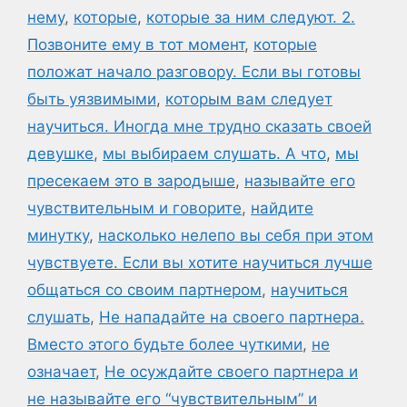
нему
,
которые
,
которые за ним следуют. 2.
Позвоните ему в тот момент
,
которые
положат начало разговору. Если вы готовы
быть уязвимыми
,
которым вам следует
научиться. Иногда мне трудно сказать своей
девушке
,
мы выбираем слушать. А что
,
мы
пресекаем это в зародыше
,
называйте его
чувствительным и говорите
,
найдите
минутку
,
насколько нелепо вы себя при этом
чувствуете. Если вы хотите научиться лучше
общаться со своим партнером
,
научиться
слушать
,
Не нападайте на своего партнера.
Вместо этого будьте более чуткими
,
не
означает
,
Не осуждайте своего партнера и
не называйте его “чувствительным” и