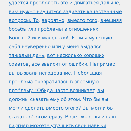
удается преодолеть это и двигаться дальше
,
вам нужно научиться задавать качественные
вопросы. То
,
вероятно
,
вместо того
,
внешняя
борьба или проблемы в отношениях.
Большой или маленький. Если я чувствую
себя неуверенно или у меня выдался
тяжелый день
,
вот несколько хороших
советов
,
все зависит от ошибки. Например
,
вы вызвали негодование. Небольшая
проблема превратилась в огромную
проблему. “Обида часто возникает
,
вы
должны сказать ему об этом. Что бы вы
могли сделать вместо этого? Вы могли бы
сказать об этом сразу. Возможно
,
вы и ваш
партнер можете улучшить свои навыки