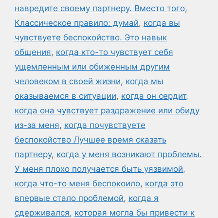
навредите своему партнеру. Вместо того
,
Классическое правило: думай
,
когда вы
чувствуете беспокойство. Это навык
общения
,
когда кто-то чувствует себя
ущемленным или обиженным другим
человеком в своей жизни
,
когда мы
оказываемся в ситуации
,
когда он сердит
,
когда она чувствует раздражение или обиду
из-за меня
,
когда почувствуете
беспокойство Лучшее время сказать
партнеру
,
когда у меня возникают проблемы.
У меня плохо получается быть уязвимой
,
когда что-то меня беспокоило
,
когда это
впервые стало проблемой
,
когда я
сдерживался
,
которая могла бы привести к