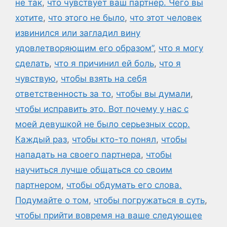
не так
,
что чувствует ваш партнер. Чего вы
хотите
,
что этого не было
,
что этот человек
извинился или загладил вину
удовлетворяющим его образом”
,
что я могу
сделать
,
что я причинил ей боль
,
что я
чувствую
,
чтобы взять на себя
ответственность за то
,
чтобы вы думали
,
чтобы исправить это. Вот почему у нас с
моей девушкой не было серьезных ссор.
Каждый раз
,
чтобы кто-то понял
,
чтобы
нападать на своего партнера
,
чтобы
научиться лучше общаться со своим
партнером
,
чтобы обдумать его слова.
Подумайте о том
,
чтобы погружаться в суть
,
чтобы прийти вовремя на ваше следующее