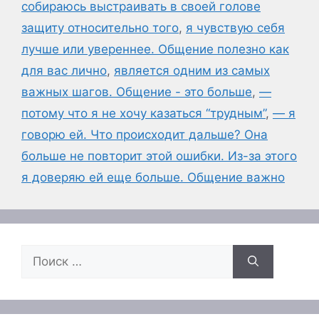
собираюсь выстраивать в своей голове
защиту относительно того
,
я чувствую себя
лучше или увереннее. Общение полезно как
для вас лично
,
является одним из самых
важных шагов. Общение - это больше
,
—
потому что я не хочу казаться “трудным”
,
— я
говорю ей. Что происходит дальше? Она
больше не повторит этой ошибки. Из-за этого
я доверяю ей еще больше. Общение важно
Поиск: