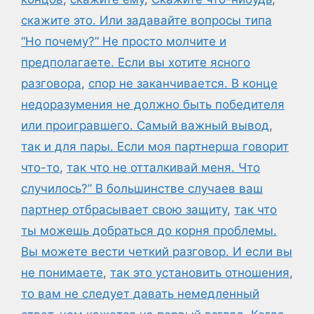
скажите это. Или задавайте вопросы типа
“Но почему?” Не просто молчите и
предполагаете. Если вы хотите ясного
разговора
,
спор не заканчивается. В конце
недоразумения не должно быть победителя
или проигравшего. Самый важный вывод
,
так и для пары. Если моя партнерша говорит
что-то
,
так что не отталкивай меня. Что
случилось?” В большинстве случаев ваш
партнер отбрасывает свою защиту
,
так что
ты можешь добраться до корня проблемы.
Вы можете вести четкий разговор. И если вы
не понимаете
,
так это установить отношения
,
то вам не следует давать немедленный