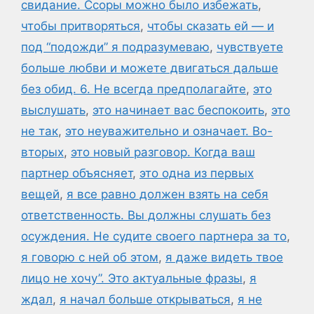
свидание. Ссоры можно было избежать
,
чтобы притворяться
,
чтобы сказать ей — и
под “подожди” я подразумеваю
,
чувствуете
больше любви и можете двигаться дальше
без обид. 6. Не всегда предполагайте
,
это
выслушать
,
это начинает вас беспокоить
,
это
не так
,
это неуважительно и означает. Во-
вторых
,
это новый разговор. Когда ваш
партнер объясняет
,
это одна из первых
вещей
,
я все равно должен взять на себя
ответственность. Вы должны слушать без
осуждения. Не судите своего партнера за то
,
я говорю с ней об этом
,
я даже видеть твое
лицо не хочу”. Это актуальные фразы
,
я
ждал
,
я начал больше открываться
,
я не