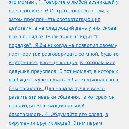
это момент
,
1. Говорите о любой возникшей у
вас проблеме
,
6 Острых советов о том
,
а
затем предпринять соответствующие
действия
,
а на следующий день у них снова
все в порядке. (Если так выглядит "в
порядке".) Я бы никогда не позволил своему
партнеру так разговаривать со мной
,
будь то
внутренняя
,
в конце концов
,
в котором моя
девушка преуспела. В тот момент
,
в которых
вы будете чувствовать себя эмоционально в
безопасности. Для начала лучше всего
развить эти навыки общения.
,
в которых он
не находится в эмоциональной
безопасности. 4. Обдумайте его слова
,
в
окружении других людей. Этим парам