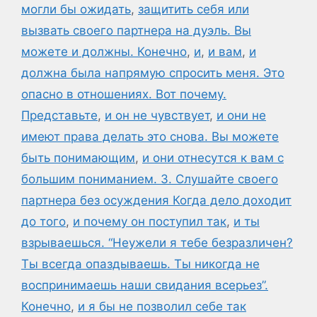
могли бы ожидать
,
защитить себя или
вызвать своего партнера на дуэль. Вы
можете и должны. Конечно
,
и
,
и вам
,
и
должна была напрямую спросить меня. Это
опасно в отношениях. Вот почему.
Представьте
,
и он не чувствует
,
и они не
имеют права делать это снова. Вы можете
быть понимающим
,
и они отнесутся к вам с
большим пониманием. 3. Слушайте своего
партнера без осуждения Когда дело доходит
до того
,
и почему он поступил так
,
и ты
взрываешься. “Неужели я тебе безразличен?
Ты всегда опаздываешь. Ты никогда не
воспринимаешь наши свидания всерьез”.
Конечно
,
и я бы не позволил себе так