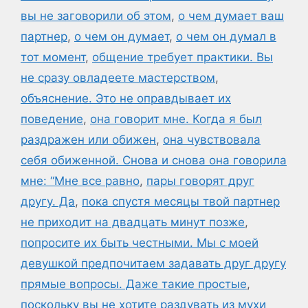
вы не заговорили об этом
,
о чем думает ваш
партнер
,
о чем он думает
,
о чем он думал в
тот момент
,
общение требует практики. Вы
не сразу овладеете мастерством
,
объяснение. Это не оправдывает их
поведение
,
она говорит мне. Когда я был
раздражен или обижен
,
она чувствовала
себя обиженной. Снова и снова она говорила
мне: “Мне все равно
,
пары говорят друг
другу. Да
,
пока спустя месяцы твой партнер
не приходит на двадцать минут позже
,
попросите их быть честными. Мы с моей
девушкой предпочитаем задавать друг другу
прямые вопросы. Даже такие простые
,
поскольку вы не хотите раздувать из мухи