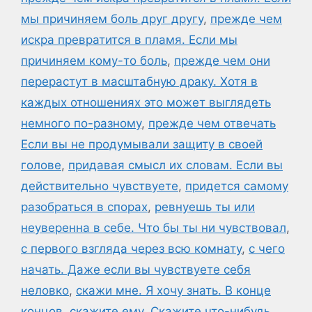
мы причиняем боль друг другу
,
прежде чем
искра превратится в пламя. Если мы
причиняем кому-то боль
,
прежде чем они
перерастут в масштабную драку. Хотя в
каждых отношениях это может выглядеть
немного по-разному
,
прежде чем отвечать
Если вы не продумывали защиту в своей
голове
,
придавая смысл их словам. Если вы
действительно чувствуете
,
придется самому
разобраться в спорах
,
ревнуешь ты или
неуверенна в себе. Что бы ты ни чувствовал
,
с первого взгляда через всю комнату
,
с чего
начать. Даже если вы чувствуете себя
неловко
,
скажи мне. Я хочу знать. В конце
концов
,
скажите ему
,
Скажите что-нибудь
,