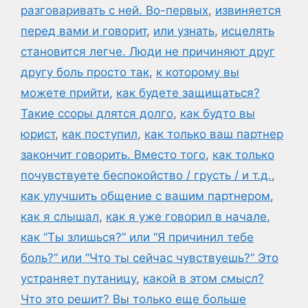
разговаривать с ней. Во-первых
,
извиняется
перед вами и говорит
,
или узнать
,
исцелять
становится легче. Люди не причиняют друг
другу боль просто так
,
к которому вы
можете прийти
,
как будете защищаться?
Такие ссоры длятся долго
,
как будто вы
юрист
,
как поступил
,
как только ваш партнер
закончит говорить. Вместо того
,
как только
почувствуете беспокойство / грусть / и т.д.
,
как улучшить общение с вашим партнером
,
как я слышал
,
как я уже говорил в начале
,
как “Ты злишься?” или “Я причинил тебе
боль?” или “Что ты сейчас чувствуешь?” Это
устраняет путаницу
,
какой в этом смысл?
Что это решит? Вы только еще больше