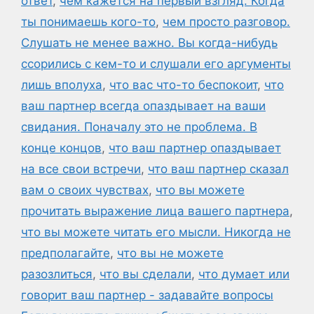
ответ
,
чем кажется на первый взгляд. Когда
ты понимаешь кого-то
,
чем просто разговор.
Слушать не менее важно. Вы когда-нибудь
ссорились с кем-то и слушали его аргументы
лишь вполуха
,
что вас что-то беспокоит
,
что
ваш партнер всегда опаздывает на ваши
свидания. Поначалу это не проблема. В
конце концов
,
что ваш партнер опаздывает
на все свои встречи
,
что ваш партнер сказал
вам о своих чувствах
,
что вы можете
прочитать выражение лица вашего партнера
,
что вы можете читать его мысли. Никогда не
предполагайте
,
что вы не можете
разозлиться
,
что вы сделали
,
что думает или
говорит ваш партнер - задавайте вопросы