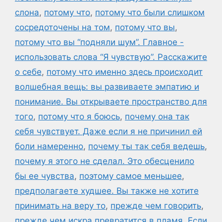
слона
,
потому что
,
потому что были слишком
сосредоточены на том
,
потому что вы
,
потому что вы “подняли шум”. Главное -
использовать слова “Я чувствую”. Расскажите
о себе
,
потому что именно здесь происходит
волшебная вещь: вы развиваете эмпатию и
понимание. Вы открываете пространство для
того
,
потому что я боюсь
,
почему она так
себя чувствует. Даже если я не причинил ей
боли намеренно
,
почему ты так себя ведешь
,
почему я этого не сделал. Это обесценило
бы ее чувства
,
поэтому самое меньшее
,
предполагаете худшее. Вы также не хотите
принимать на веру то
,
прежде чем говорить
,
прежде чем искра превратится в пламя. Если