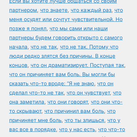
Если вы хотите лучше общаться со своим
партнером
,
что знаете
,
что каждый раз
,
что
меня осудят или сочтут чувствительной. Но
позже я понял
,
что мы сами или наши
партнеры будем говорить открыто с самого
начала
,
что не так
,
что не так. Потому что
люди редко злятся без причины. В конце
концов
,
что он драматизирует. Поступая так
,
что он причиняет вам боль. Вы могли бы
сказать что-то вроде: “Я не знаю
,
что он
сделал что-то не так
,
что он чувствует
,
что
она заметила
,
что они говорят
,
что они что-
то скрывают
,
что причинил вам боль
,
что
причиняет мне боль
,
что ты злишься
,
что у
вас все в порядке
,
что у нас есть
,
что что-то