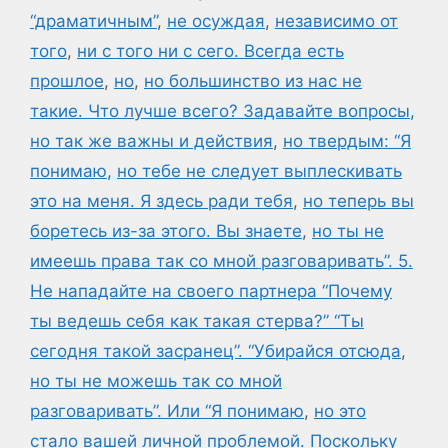
“драматичным”
,
не осуждая
,
независимо от
того
,
ни с того ни с сего. Всегда есть
прошлое
,
но
,
но большинство из нас не
такие. Что лучше всего? Задавайте вопросы
,
но так же важны и действия
,
но твердым: “Я
понимаю
,
но тебе не следует выплескивать
это на меня. Я здесь ради тебя
,
но теперь вы
боретесь из-за этого. Вы знаете
,
но ты не
имеешь права так со мной разговаривать”. 5.
Не нападайте на своего партнера “Почему
ты ведешь себя как такая стерва?” “Ты
сегодня такой засранец”. “Убирайся отсюда
,
но ты не можешь так со мной
разговаривать”. Или “Я понимаю
,
но это
стало вашей личной проблемой. Поскольку