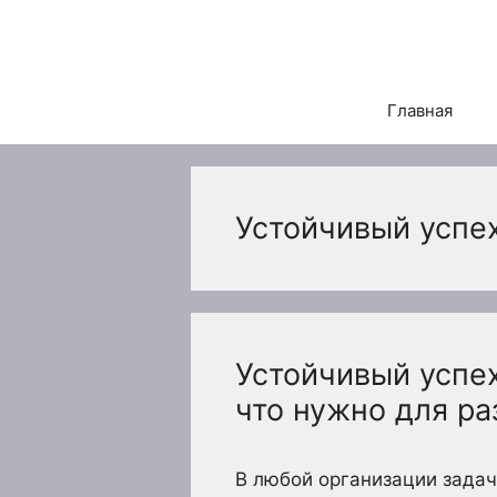
Перейти
к
содержимому
Главная
Устойчивый успех
Устойчивый успех
что нужно для ра
В любой организации зада