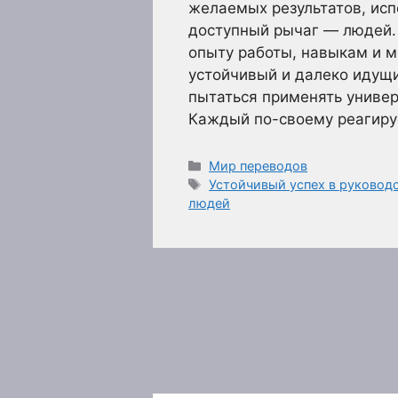
желаемых результатов, ис
доступный рычаг — людей.
опыту работы, навыкам и м
устойчивый и далеко идущи
пытаться применять универ
Каждый по-своему реагируе
Рубрики
Мир переводов
Метки
Устойчивый успех в руководс
людей