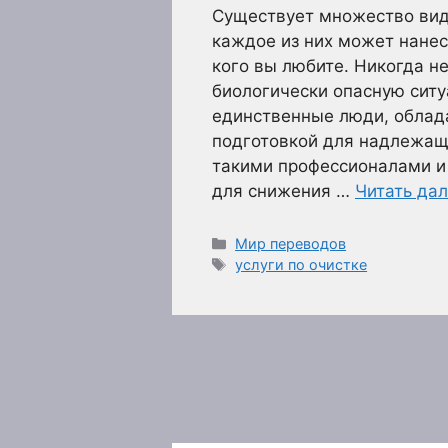
Существует множество вид
каждое из них может нанес
кого вы любите. Никогда н
биологически опасную сит
единственные люди, обла
подготовкой для надлежащ
такими профессионалами и
для снижения …
Читать да
Рубрики
Мир переводов
Метки
услуги по очистке