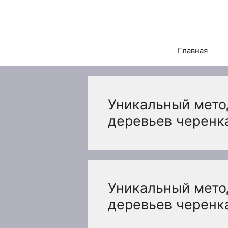
Перейти
к
содержимому
Главная
Уникальный мето
деревьев черенк
Уникальный мето
деревьев черенк