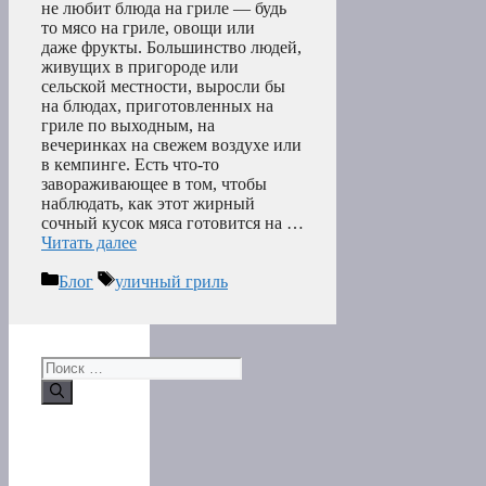
не любит блюда на гриле — будь
то мясо на гриле, овощи или
даже фрукты. Большинство людей,
живущих в пригороде или
сельской местности, выросли бы
на блюдах, приготовленных на
гриле по выходным, на
вечеринках на свежем воздухе или
в кемпинге. Есть что-то
завораживающее в том, чтобы
наблюдать, как этот жирный
сочный кусок мяса готовится на …
Читать далее
Рубрики
Метки
Блог
уличный гриль
Поиск: