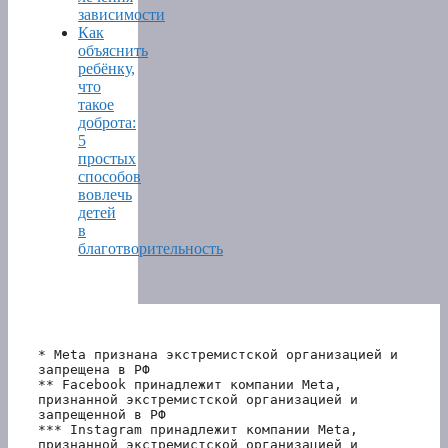
зависимости
Как
объяснить
ребёнку,
что
такое
доброта:
5
простых
способов
вовлечь
детей
в
благотворительность
* Meta признана экстремистской организацией и 
запрещена в РФ
** Facebook принадлежит компании Meta, 
признанной экстремистской организацией и 
запрещенной в РФ
*** Instagram принадлежит компании Meta, 
признанной экстремистской организацией и 