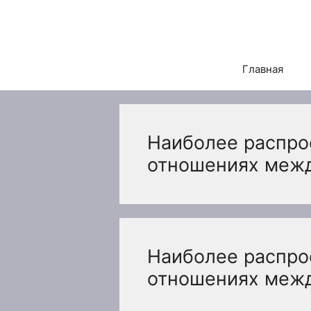
Перейти
к
содержимому
Главная
Наиболее распро
отношениях межд
Наиболее распро
отношениях межд