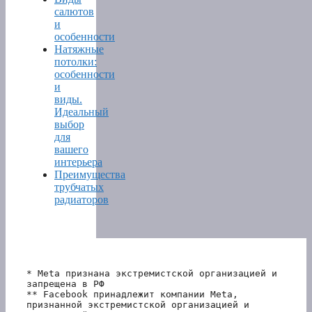
салютов
и
особенности
Натяжные
потолки:
особенности
и
виды.
Идеальный
выбор
для
вашего
интерьера
Преимущества
трубчатых
радиаторов
* Meta признана экстремистской организацией и 
запрещена в РФ
** Facebook принадлежит компании Meta, 
признанной экстремистской организацией и 