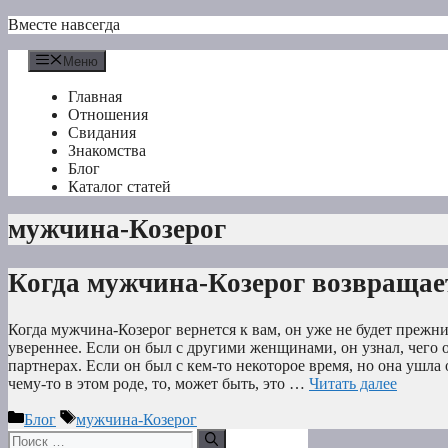
Перейти
Вместе навсегда
к
содержимому
Меню
Главная
Отношения
Свидания
Знакомства
Блог
Каталог статей
мужчина-Козерог
Когда мужчина-Козерог возвращае
Когда мужчина-Козерог вернется к вам, он уже не будет прежни
увереннее. Если он был с другими женщинами, он узнал, чего он
партнерах. Если он был с кем-то некоторое время, но она ушла 
чему-то в этом роде, то, может быть, это …
Читать далее
Рубрики
Метки
Блог
мужчина-Козерог
Поиск: