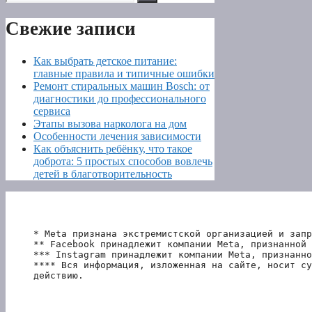
Свежие записи
Как выбрать детское питание:
главные правила и типичные ошибки
Ремонт стиральных машин Bosch: от
диагностики до профессионального
сервиса
Этапы вызова нарколога на дом
Особенности лечения зависимости
Как объяснить ребёнку, что такое
доброта: 5 простых способов вовлечь
детей в благотворительность
* Meta признана экстремистской организацией и запр
** Facebook принадлежит компании Meta, признанной 
*** Instagram принадлежит компании Meta, признанно
**** Вся информация, изложенная на сайте, носит су
действию.