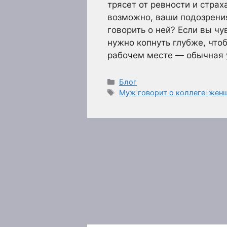
трясет от ревности и страх
возможно, ваши подозрения
говорить о ней? Если вы ч
нужно копнуть глубже, что
рабочем месте — обычная у
Рубрики
Блог
Метки
Муж говорит о коллеге-жен