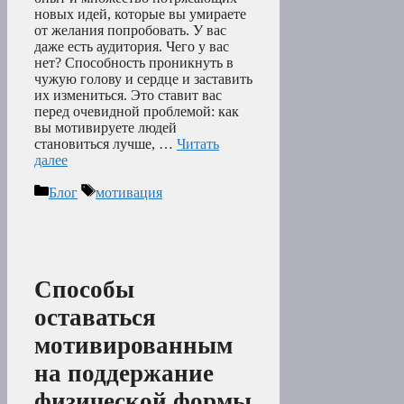
новых идей, которые вы умираете
от желания попробовать. У вас
даже есть аудитория. Чего у вас
нет? Способность проникнуть в
чужую голову и сердце и заставить
их измениться. Это ставит вас
перед очевидной проблемой: как
вы мотивируете людей
становиться лучше, …
Читать
далее
Рубрики
Метки
Блог
мотивация
Способы
оставаться
мотивированным
на поддержание
физической формы