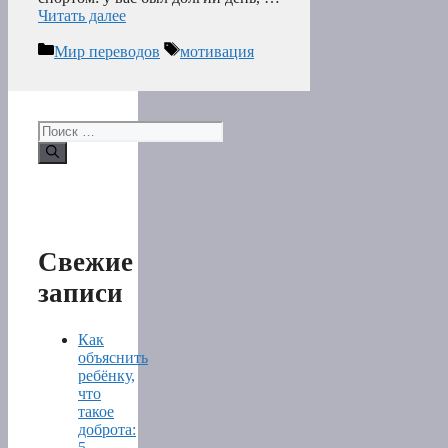
Читать далее
Рубрики
Метки
Мир переводов
мотивация
Поиск:
Свежие
записи
Как
объяснить
ребёнку,
что
такое
доброта:
5