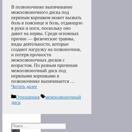
В позвоночнике выпячивание
межпозвоночного диска под
нервным корешком может вызвать
боль в пояснице и боль, отдающую
в руки и ноги, поскольку оно
давит на нервы. Среди основных
причин — физические травмы,
виды деятельности, которые
создают нагрузку на позвоночник,
и потеря прочности
межпозвоночных дисков с
возрастом. По разным причинам
межпозвоночный диск под
нервными корешками в
позвоночнике выпячивается …
Читать далее
Рубрики
Метки
Отношения
межпозвоночный
диск
Поиск: