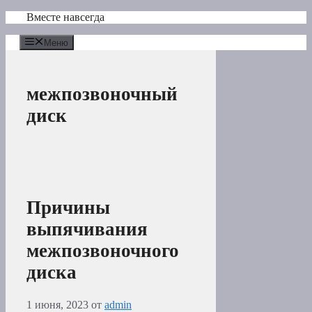
Перейти
Вместе навсегда
к
содержимому
Меню
межпозвоночный
диск
Причины
выпячивания
межпозвоночного
диска
1 июня, 2023
от
admin