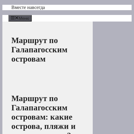
Перейти
Вместе навсегда
к
содержимому
Меню
Маршрут по
Галапагосским
островам
Маршрут по
Галапагосским
островам: какие
острова, пляжи и