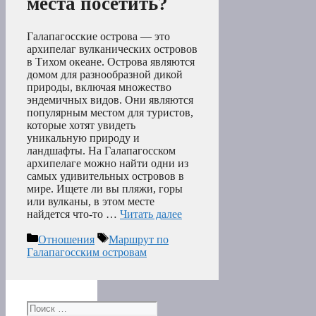
места посетить?
Галапагосские острова — это
архипелаг вулканических островов
в Тихом океане. Острова являются
домом для разнообразной дикой
природы, включая множество
эндемичных видов. Они являются
популярным местом для туристов,
которые хотят увидеть
уникальную природу и
ландшафты. На Галапагосском
архипелаге можно найти одни из
самых удивительных островов в
мире. Ищете ли вы пляжи, горы
или вулканы, в этом месте
найдется что-то …
Читать далее
Рубрики
Метки
Отношения
Маршрут по
Галапагосским островам
Поиск: