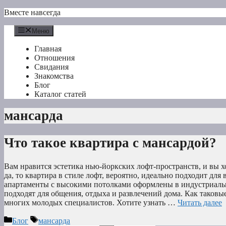
Перейти
Вместе навсегда
к
содержимому
Меню
Главная
Отношения
Свидания
Знакомства
Блог
Каталог статей
мансарда
Что такое квартира с мансардой?
Вам нравится эстетика нью-йоркских лофт-пространств, и вы х
да, то квартира в стиле лофт, вероятно, идеально подходит для в
апартаменты с высокими потолками оформлены в индустриаль
подходят для общения, отдыха и развлечений дома. Как таковы
многих молодых специалистов. Хотите узнать …
Читать далее
Рубрики
Метки
Блог
мансарда