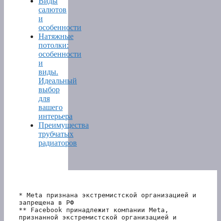
Виды
салютов
и
особенности
Натяжные
потолки:
особенности
и
виды.
Идеальный
выбор
для
вашего
интерьера
Преимущества
трубчатых
радиаторов
* Meta признана экстремистской организацией и 
запрещена в РФ
** Facebook принадлежит компании Meta, 
признанной экстремистской организацией и 