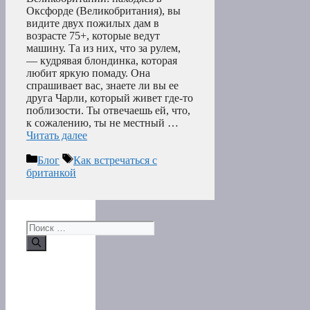
Оксфорде (Великобритания), вы
видите двух пожилых дам в
возрасте 75+, которые ведут
машину. Та из них, что за рулем,
— кудрявая блондинка, которая
любит яркую помаду. Она
спрашивает вас, знаете ли вы ее
друга Чарли, который живет где-то
поблизости. Ты отвечаешь ей, что,
к сожалению, ты не местный …
Читать далее
Рубрики
Метки
Блог
Как встречаться с
британкой
Поиск: