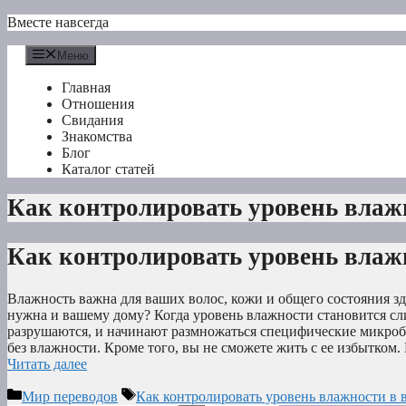
Перейти
Вместе навсегда
к
содержимому
Меню
Главная
Отношения
Свидания
Знакомства
Блог
Каталог статей
Как контролировать уровень влаж
Как контролировать уровень влаж
Влажность важна для ваших волос, кожи и общего состояния здо
нужна и вашему дому? Когда уровень влажности становится сл
разрушаются, и начинают размножаться специфические микроб
без влажности. Кроме того, вы не сможете жить с ее избытком.
Читать далее
Рубрики
Метки
Мир переводов
Как контролировать уровень влажности в 