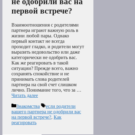
не одобрили вас на
первой встрече?
Взаимоотношения с родителями
партнера играют важную роль в
жизни любой пары. Однако
первый контакт не всегда
проходит гладко, и родители могут
выразить недовольство или даже
категорически не одобрить вас.
Как же реагировать в такой
ситуации? Прежде всего, важно
сохранять спокойствие и не
принимать слова родителей
партнера на свой счет слишком
лично. Понимание того, что за …
Читать далее
Рубрики
Метки
Знакомства
если родители
вашего партнера не одобрили вас
на первой встрече?
,
Как
реагировать