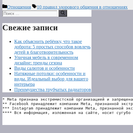
Рубрики
Метки
Отношения
10 правил здорового общения в отношениях
Поиск:
Свежие записи
Как объяснить ребёнку, что такое
доброта: 5 простых способов вовлечь
детей в благотворительность
Уличная мебель в современном
дизайне: тренды сезона
Виды салютов и особенности
Натяжные потолки: особенности и
виды. Идеальный выбор для вашего
интерьера
Преимущества трубчатых радиаторов
* Meta признана экстремистской организацией и запрещена
** Facebook принадлежит компании Meta, признанной экстр
*** Instagram принадлежит компании Meta, признанной экс
**** Вся информация, изложенная на сайте, носит сугубо 