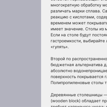
многократную обработку м
различать марки сплава. С
реакцию с кислотами, соде
временем может покрывать
имеет значение. Столы из 
Если на столе будут посто
гастроемкости, выбирайте л
«гулять».
Второй по распространенно
бюджетная альтернатива дл
абсолютно водонепроницаем
поверхность покрывается г
Полипропиленовые столы тр
Деревянные столешницы — э
(wooden block) обладает п
требует капризного ухода: