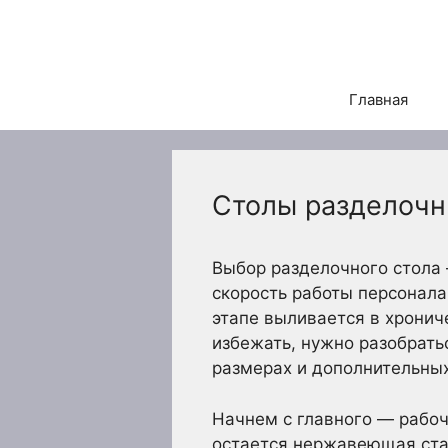
Перейти
к
содержимому
Главная
Столы разделочны
Выбор разделочного стола 
скорость работы персонала
этапе выливается в хронич
избежать, нужно разобрать
размерах и дополнительны
Начнем с главного — рабо
остается нержавеющая стал