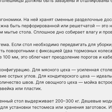
 столешницы должны быть заварены и отшлифованы б
гономики. На ней хранят сменные разделочные дос
олжна быть перфорированной или решетчатой — это 
ри мытье стола. Сплошное дно собирает влагу и про
ема. Если стол необходимо передвигать для уборки
ть поворотными с фиксацией (два тормозных колеса
 100 мм, это облегчает преодоление порогов и каб
конфигурацию. Для мясного цеха — усиленная столе
твие острых углов. Для кондитерского цеха — идеаль
личество швов. Для овощного цеха — мойка встрое
вейка или пластик.
твенный стол выдерживает 200–300 кг. Дешевые мод
о для установки тестомеса или хранения заготовок. 