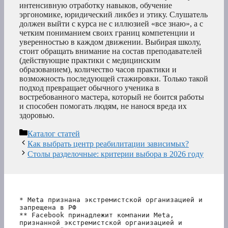
интенсивную отработку навыков, обучение
эргономике, юридический ликбез и этику. Слушатель
должен выйти с курса не с иллюзией «все знаю», а с
четким пониманием своих границ компетенции и
уверенностью в каждом движении. Выбирая школу,
стоит обращать внимание на состав преподавателей
(действующие практики с медицинским
образованием), количество часов практики и
возможность последующей стажировки. Только такой
подход превращает обычного ученика в
востребованного мастера, который не боится работы
и способен помогать людям, не нанося вреда их
здоровью.
Рубрики
Каталог статей
Как выбрать центр реабилитации зависимых?
Столы разделочные: критерии выбора в 2026 году
* Meta признана экстремистской организацией и 
запрещена в РФ
** Facebook принадлежит компании Meta, 
признанной экстремистской организацией и 