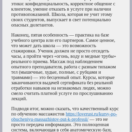
этики: конфиденциальность, корректное общение с
клиентом, умение отказать в услуге при наличии
противопоказаний. Школа, которая не учит этому
своих студентов, выпускает в свет потенциально
опасных дилетантов.
Наконец, пятая особенность — практика на базе
учебного центра или его партнеров. Самое ценное,
что может дать школа — это возможность
стажировки. Ученик должен не просто отсидеть
часы, а пройти через «огонь, воду и медные трубы»
реального приема. Массаж под наблюдением
опытного преподавателя, работа с разным типажом
тел (мышечные, худые, полные, с рубцами и
травмами) — это бесценный опыт. Курсы, которые
заканчиваются выдачей сертификата без реальной
отработки навыков на незнакомых людях, можно
смело считать платной услуге по прослушиванию
лекций.
Подводя итог, можно сказать, что качественный курс
по обучению массажистов
https://loverust.ru/kursy-po-
obucheniyu-massazhistov-put-k-professii/
— это не
просто передача информации. Это полноценная
система, включающая в себя анатомическую базу,