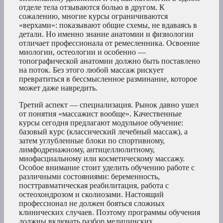
отделе тела отзываются болью в другом. К
сожалению, многие курсы ограничиваются
«верхами»: показывают общие схемы, не вдаваясь в
детали. Но именно знание анатомии и физиологии
отличает профессионала от ремесленника. Освоение
миологии, остеологии и особенно —
топографической анатомии должно быть поставлено
на поток. Без этого любой массаж рискует
превратиться в бессмысленное разминание, которое
может даже навредить.
Третий аспект — специализация. Рынок давно ушел
от понятия «массажист вообще». Качественные
курсы сегодня предлагают модульное обучение:
базовый курс (классический лечебный массаж), а
затем углубленные блоки по спортивному,
лимфодренажному, антицеллюлитному,
миофасциальному или косметическому массажу.
Особое внимание стоит уделить обучению работе с
различными состояниями: беременность,
посттравматическая реабилитация, работа с
остеохондрозом и сколиозами. Настоящий
профессионал не должен бояться сложных
клинических случаев. Поэтому программы обучения
должны включать разбор медицинских