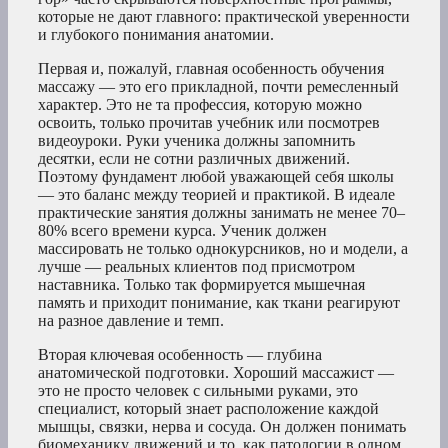
которые не дают главного: практической уверенности
и глубокого понимания анатомии.
Первая и, пожалуй, главная особенность обучения
массажу — это его прикладной, почти ремесленный
характер. Это не та профессия, которую можно
освоить, только прочитав учебник или посмотрев
видеоуроки. Руки ученика должны запомнить
десятки, если не сотни различных движений.
Поэтому фундамент любой уважающей себя школы
— это баланс между теорией и практикой. В идеале
практические занятия должны занимать не менее 70–
80% всего времени курса. Ученик должен
массировать не только однокурсников, но и модели, а
лучше — реальных клиентов под присмотром
наставника. Только так формируется мышечная
память и приходит понимание, как ткани реагируют
на разное давление и темп.
Вторая ключевая особенность — глубина
анатомической подготовки. Хороший массажист —
это не просто человек с сильными руками, это
специалист, который знает расположение каждой
мышцы, связки, нерва и сосуда. Он должен понимать
биомеханику движений и то, как патологии в одном