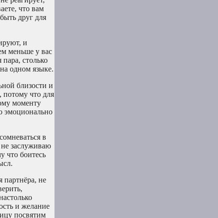
аете, что вам
быть друг для
ируют, и
ем меньше у вас
 пара, столько
 на одном языке.
ьной близости и
, потому что для
тому моменту
но эмоционально
сомневаться в
о не заслуживаю
у что боитесь
ысл.
я партнёра, не
верить,
 настолько
ность и желание
ницу посвятим