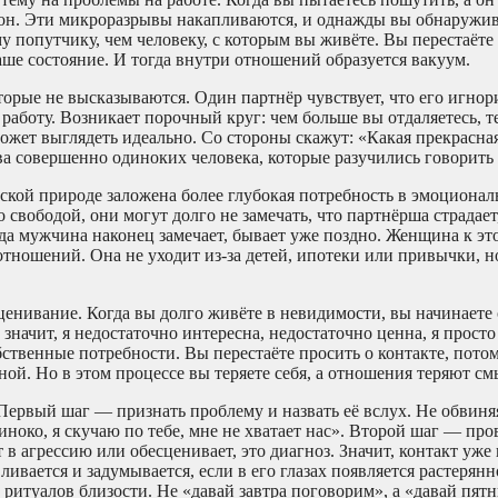
 фон. Эти микроразрывы накапливаются, и однажды вы обнаружив
у попутчику, чем человеку, с которым вы живёте. Вы перестаёте 
ше состояние. И тогда внутри отношений образуется вакуум.
торые не высказываются. Один партнёр чувствует, что его игнор
 работу. Возникает порочный круг: чем больше вы отдаляетесь, т
ожет выглядеть идеально. Со стороны скажут: «Какая прекрасная
два совершенно одиноких человека, которые разучились говорить
ской природе заложена более глубокая потребность в эмоционал
свободой, они могут долго не замечать, что партнёрша страдает
гда мужчина наконец замечает, бывает уже поздно. Женщина к э
отношений. Она не уходит из-за детей, ипотеки или привычки, 
енивание. Когда вы долго живёте в невидимости, вы начинаете 
 значит, я недостаточно интересна, недостаточно ценна, я прост
ственные потребности. Вы перестаёте просить о контакте, потом
ой. Но в этом процессе вы теряете себя, а отношения теряют см
 Первый шаг — признать проблему и назвать её вслух. Не обвиня
иноко, я скучаю по тебе, мне не хватает нас». Второй шаг — про
 в агрессию или обесценивает, это диагноз. Значит, контакт уже
ливается и задумывается, если в его глазах появляется растерян
ритуалов близости. Не «давай завтра поговорим», а «давай пят