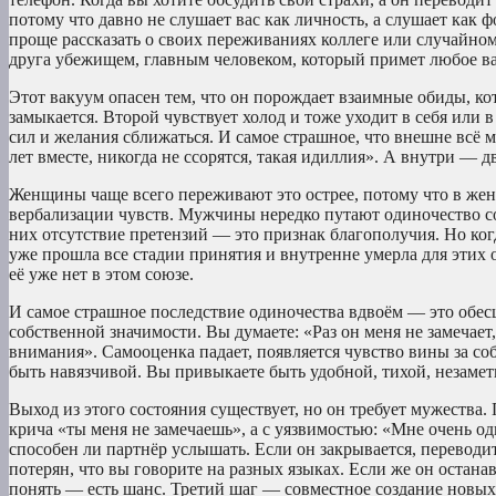
потому что давно не слушает вас как личность, а слушает как
проще рассказать о своих переживаниях коллеге или случайном
друга убежищем, главным человеком, который примет любое ва
Этот вакуум опасен тем, что он порождает взаимные обиды, ко
замыкается. Второй чувствует холод и тоже уходит в себя или в
сил и желания сближаться. И самое страшное, что внешне всё м
лет вместе, никогда не ссорятся, такая идиллия». А внутри — 
Женщины чаще всего переживают это острее, потому что в жен
вербализации чувств. Мужчины нередко путают одиночество со 
них отсутствие претензий — это признак благополучия. Но ко
уже прошла все стадии принятия и внутренне умерла для этих 
её уже нет в этом союзе.
И самое страшное последствие одиночества вдвоём — это обесц
собственной значимости. Вы думаете: «Раз он меня не замечает,
внимания». Самооценка падает, появляется чувство вины за соб
быть навязчивой. Вы привыкаете быть удобной, тихой, незаметн
Выход из этого состояния существует, но он требует мужества.
крича «ты меня не замечаешь», а с уязвимостью: «Мне очень од
способен ли партнёр услышать. Если он закрывается, переводит
потерян, что вы говорите на разных языках. Если же он останав
понять — есть шанс. Третий шаг — совместное создание новых 