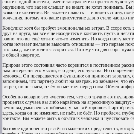
спите в одной постели, вместе завтракаете и при этом чувству
ощущение, что вас не слышат, не видят, не хотят понимать. Вы
всякого включения. Вы можете плакать — и видеть спину, повё
молчания, потому что ваше присутствие давно стало частью ин
Конфликт хотя бы требует эмоциональных затрат. В ссоре есть э
друг на друга, вы всё ещё находитесь в контакте, пусть и нег
равно, что вы ещё хотите что-то изменить. Но когда наступает 
когда исчезает желание выяснять отношения — это первые пох
что вам даже не хочется ссориться. Потому что для ссоры нужн
в общей квартире.
Природа этого состояния часто коренится в постепенном расс
нам интересны его мысли, его день, его чувства. Но со времене
человека. Он превращается в функцию: он приносит зарплату, 
запоминаем, что партнёр любит на завтрак, но забываем, что ег
встреч, но не знаем, о чём он мечтает перед сном. Обмен инф
Особенно коварно это чувство тем, что его трудно артикулиров
процентах случаев вы либо нарвётесь на агрессивную защиту: «
вечно выдумываешь проблемы, у нас всё хорошо». Партнёр иск
здесь, когда он не изменяет, не пьёт, не бьёт. Но проблема глу
контакте. Вы можете быть в объятиях человека и чувствовать с
Бытовое одиночество растёт из маленьких предательств, которы
телефон. Когда вы хотите обсудить свои страхи, а он переводит