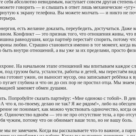
ете себя абсолютно невидимым, наступает совсем другая степень 
 можете говорить — и слышать в ответ лишь механические «угу» 
рнутую к экрану телефона. Вы можете молчать — и никто не поч
терьера.
нергия, есть желание доказать, переубедить, достучаться. Даже 
ативном. Конфликт — это признак того, что отношения живы, что 
тишина равнодушия, когда партнёр перестаёт спорить, потому что
ороны любви. Страшно становится именно в тот момент, когда в
о быть внутри отношений, а вы уже за их пределами, просто физ
инхроне. На начальном этапе отношений мы впитываем каждое сл
м, под грузом быта, усталости, работы и детей, мы перестаём вид
она готовит ужин, он выносит мусор, она записывает ребёнка к 
о пугает глубина и что он до сих пор не простил отца. Мы знаем
ормацией заменяет обмен душами.
ать. Попробуйте сказать партнёру: «Мне одиноко с тобой». В дев
А что я, по-твоему, делаю не так? Я же рядом!», либо на обесце
ренне не понимает, как можно чувствовать одиночество, когда о
бже. Одиночество вдвоём — это не про отсутствие тела, а про отс
ебя чужим, потому что он обнимает ваше тело, но не вашу боль.
е мы не замечаем. Когда вы рассказываете что-то важное, а парт
 тему на проблемы на работе. Когда вы пытаетесь пошутить, а он 