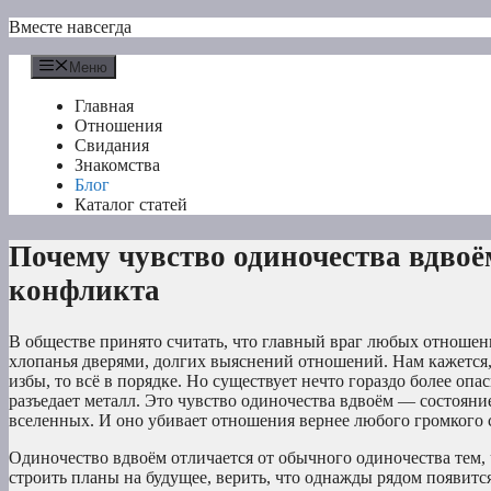
Перейти
Вместе навсегда
к
содержимому
Меню
Главная
Отношения
Свидания
Знакомства
Блог
Каталог статей
Почему чувство одиночества вдвоё
конфликта
В обществе принято считать, что главный враг любых отношен
хлопанья дверями, долгих выяснений отношений. Нам кажется, ч
избы, то всё в порядке. Но существует нечто гораздо более опа
разъедает металл. Это чувство одиночества вдвоём — состояние
вселенных. И оно убивает отношения вернее любого громкого 
Одиночество вдвоём отличается от обычного одиночества тем, 
строить планы на будущее, верить, что однажды рядом появится