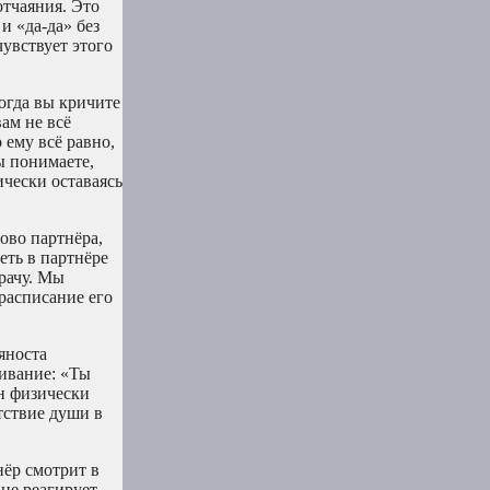
отчаяния. Это
и «да-да» без
увствует этого
когда вы кричите
вам не всё
 ему всё равно,
ы понимаете,
ически оставаясь
ово партнёра,
еть в партнёре
врачу. Мы
 расписание его
яноста
нивание: «Ты
н физически
утствие души в
нёр смотрит в
не реагирует,