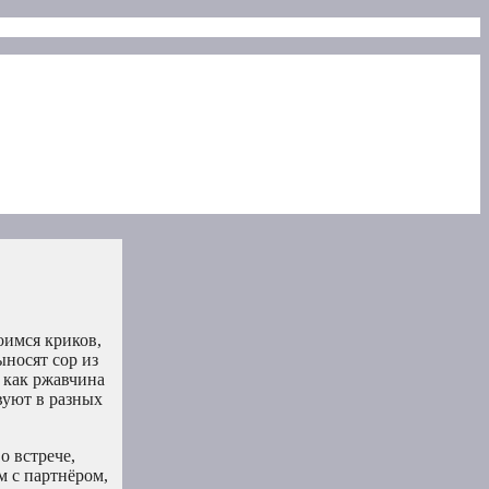
оимся криков,
ыносят сор из
, как ржавчина
вуют в разных
о встрече,
м с партнёром,