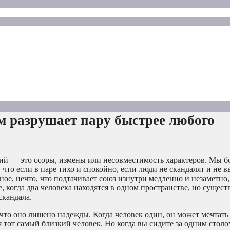
м разрушает пару быстрее любого
ий — это ссоры, измены или несовместимость характеров. Мы б
то если в паре тихо и спокойно, если люди не скандалят и не в
сное, нечто, что подтачивает союз изнутри медленно и незаметно
, когда два человека находятся в одном пространстве, но сущест
скандала.
что оно лишено надежды. Когда человек один, он может мечтать 
 тот самый близкий человек. Но когда вы сидите за одним столо