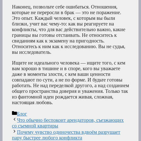
Наконец, позвольте себе ошибаться. Отношения,
которые не переросли в брак — это не поражение.
Это опыт. Каждый человек, с которым вы были
близки, учит вас чему-то: как вы реагируете на
конфликты, что для вас действительно важно, какие
границы вы готовы отстаивать. Не относитесь к
свиданиям как к экзамену на пригодность.
Относитесь к ним как к исследованию. Вы не судья,
вы исследователь.
Ищите не идеального человека — ищите того, с кем
вам хорошо в тишине и в споре, кого вы уважаете
даже в моменты злости, с кем ваши ценности
совпадают по сути, а не по форме. И будьте готовы
работать. Не над переделкой другого, а над созданием
общего пространства доверия и уважения. Только так
из фантомной идеи рождается живая, сложная,
настоящая любовь.
Рубрики
Блог
Что обычно беспокоит арендаторов, съезжающих
со съемной квартиры
Почему чувство одиночества вдвоём разрушает
пару быстрее любого конфликта