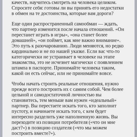
качеств, научитесь смотреть на человека целиком.
Спросите себя: готовы ли вы принять его недостатки
в обмен на те достоинства, которые вам дороги?
Еще один распространенный самообман — ждать,
что партнер изменится после начала отношений. «Он
перестанет играть в игры», «она станет более
домашней», «он поймет, как мне важно внимание».
Это путь к разочарованию. Люди меняются, но редко
кардинально и не по нашей указке. Если вас что-то
категорически не устраивает в человеке на этапе
знакомства, это не исчезнет магически с появлением
штампа в паспорте. Принимайте человека таким,
какой он есть сейчас, или не принимайте вовсе.
Чтобы начать строить реальные отношения, нужно
прежде всего построить их с самим собой. Чем более
цельной и самодостаточной личностью вы
становитесь, тем меньше вам нужен «идеальный»
партнер. Вы перестаете искать того, кто заполнит
пустоту, и начинаете искать того, с кем будет
интересно разделить уже наполненную жизнь. Вы
переходите из позиции потребителя («что он мне
даст?») в позицию создателя («что мы можем
построить вместе?»).