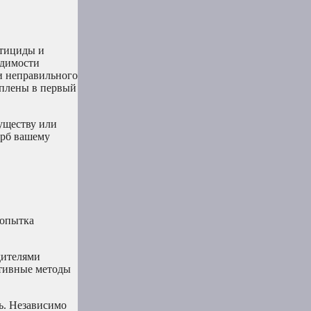
стициды и
одимости
ли неправильного
уплены в первый
муществу или
ерб вашему
Попытка
дителями
ктивные методы
ь. Независимо