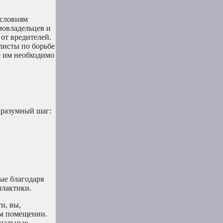
условиям
мовладельцев и
от вредителей.
листы по борьбе
е им необходимо
 разумный шаг:
ые благодаря
илактики.
и, вы,
ем помещении.
циальные