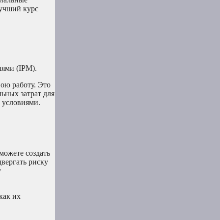
лучший курс
лями (IPM).
ою работу. Это
льных затрат для
и условиями.
можете создать
двергать риску
у
как их