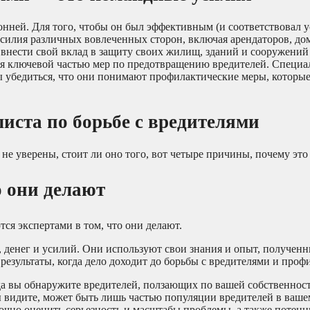
онней. Для того, чтобы он был эффективным (и соответствовал 
силия различных вовлеченных сторон, включая арендаторов, до
нести свой вклад в защиту своих жилищ, зданий и сооружений 
я ключевой частью мер по предотвращению вредителей. Специа
ы убедиться, что они понимают профилактические меры, которы
иста по борьбе с вредителями
не уверены, стоит ли оно того, вот четыре причины, почему это
о они делают
ся экспертами в том, что они делают.
 денег и усилий. Они используют свои знания и опыт, полученн
езультаты, когда дело доходит до борьбы с вредителями и проф
гда вы обнаружите вредителей, ползающих по вашей собственност
 вы видите, может быть лишь частью популяции вредителей в ваш
очно оценить серьезность и масштабы проблемы, а также потен