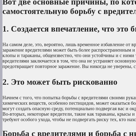
Вот две основные причины, по кот
самостоятельную борьбу с вредите
1. Создается впечатление, что эт
На самом деле, это, вероятно, лишь временное избавление от в
заражение вредителями может быть более распространенным и в
клопы и тараканы, общеизвестно, что они устойчивы и с ними 
вредителями заключается в том, что она не устраняет основн
предотвращает повторное заражение. Вы никогда не уверены, с
2. Это может быть рискованно
Начнем с того, что попытка борьбы с вредителями своими рук
химических веществ, особенно пестицидов, может оказаться б
могут создать опасную среду, потенциально подвергая вас и 
Во-вторых, некоторые вредители, такие как тараканы, крысы 
требуют особого ухода, чтобы не подвергать риску тех, кто на
Борьба с вредителями и борьба с 