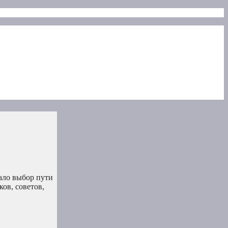
ало выбор пути
ов, советов,