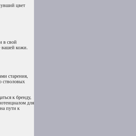
хнувший цвет
и в свой
е вашей кожи.
ами старения,
ю стволовых
аться к бренду,
потенциалом для
на пути к