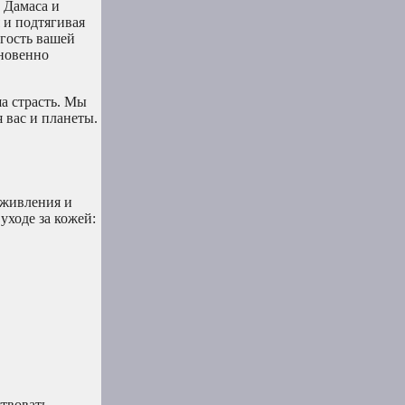
 Дамаса и
 и подтягивая
гость вашей
гновенно
а страсть. Мы
 вас и планеты.
оживления и
ходе за кожей:
твовать