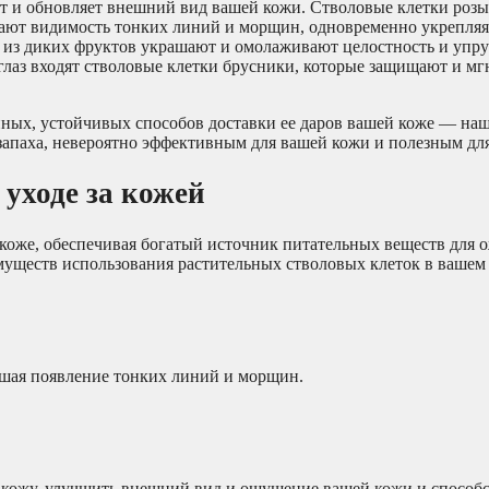
т и обновляет внешний вид вашей кожи. Стволовые клетки розы
шают видимость тонких линий и морщин, одновременно укрепляя
 из диких фруктов украшают и омолаживают целостность и упру
глаз входят стволовые клетки брусники, которые защищают и м
ных, устойчивых способов доставки ее даров вашей коже — наш
апаха, невероятно эффективным для вашей кожи и полезным для
уходе за кожей
 коже, обеспечивая богатый источник питательных веществ для 
уществ использования растительных стволовых клеток в вашем у
ьшая появление тонких линий и морщин.
 кожу, улучшить внешний вид и ощущение вашей кожи и способс