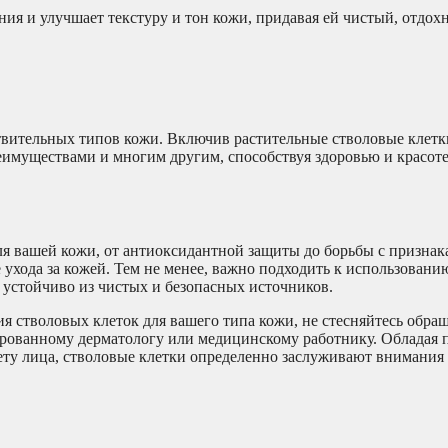
ния и улучшает текстуру и тон кожи, придавая ей чистый, отдо
твительных типов кожи. Включив растительные стволовые клетк
еимуществами и многим другим, способствуя здоровью и красот
я вашей кожи, от антиоксидантной защиты до борьбы с признак
 ухода за кожей. Тем не менее, важно подходить к использовани
и устойчиво из чистых и безопасных источников.
я стволовых клеток для вашего типа кожи, не стесняйтесь обращ
ированному дерматологу или медицинскому работнику. Обладая 
ту лица, стволовые клетки определенно заслуживают внимания 