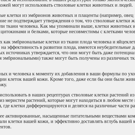
 кожей могут использовать стволовые клетки животных и людей.
вые клетки из эмбрионов животных и плаценты (например, овец
ние не подтверждает утверждения о том, что стволовые клетки 
ли ткани человека. Как мы упоминали выше, клетки животных 
 цитокинами и белками, которые несовместимы с клетками челов
их как эмбриональные клетки из ткани плода человека и яйцеклет
 на эффективность в развитии плода, имеются неубедительные д
ых источниках утверждается, что они могут быть даже потенциа
ся эмбриональными) также могут быть получены из различных тк
ных и человека к моменту их добавления в ваши формулы по ухо
ции клеток вашей кожи. Кроме того, даже если бы они были жи
ожу.
использовать в наших рецептурах стволовые клетки растений из
з меристем растений, которые могут находиться в любом месте 
ия, где клетки дифференцируются и делятся на различные части ра
олее активированные, насыщенные питательными веществами ко
вали клетки вашей кожи, и эффективно доставлять вглубь вашей
нтов.