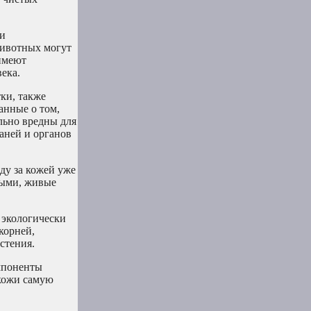
 и
животных могут
имеют
ека.
ки, также
анные о том,
льно вредны для
аней и органов
ду за кожей уже
выми, живые
 экологически
корней,
стения.
мпоненты
 кожи самую