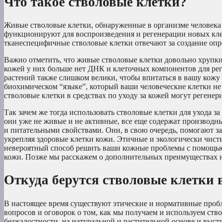
Что такое стволовые клетки?
Живые стволовые клетки, обнаруженные в организме человека
функционируют для воспроизведения и регенерации новых кле
тканеспецифичные стволовые клетки отвечают за создание опр
Важно отметить, что живые стволовые клетки довольно хрупкие
кожей у них больше нет ДНК и клеточных компонентов для рег
растений также слишком велики, чтобы впитаться в вашу кожу 
биохимическом “языке”, который ваши человеческие клетки не 
стволовые клетки в средствах по уходу за кожей могут регенер
Так зачем же тогда использовать стволовые клетки для ухода з
они уже не живые и не активные, все еще содержат производн
и питательными свойствами. Они, в свою очередь, помогают за
укрепляя здоровые клетки кожи. Этичные и экологически чист
невероятный способ решить ваши кожные проблемы с помощью
кожи. Позже мы расскажем о дополнительных преимуществах 
Откуда берутся стволовые клетки в
В настоящее время существуют этические и нормативные проб
вопросов и оговорок о том, как мы получаем и используем ств
безжалостности, на натуральной и растительной основе и выст