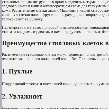
стволовых клеток цитрусового происхождения, которая очищае
сладкого ириса в нашем антивозрастном креме для глаз умень
кожу. Растительные клетки лилии Мадонны в нашей сыворотке
кожи. А в состав нашей фруктовой керамидной сыворотки для 
успокаивают вашу кожу.
Партнерство с матерью-природой и использование инновацион
стоим за каждым создаваемым нами продуктом — чистым, без з
Преимущества стволовых клеток в 
Растительные стволовые клетки могут принести пользу зрелой
омоложения внешнего вида вашей кожи. Вот 7 ключевых преим
1. Пухлые
Поддерживайте тонус и цвет вашей кожи, одновременно умен
2. Увлажняет
Растительные стволовые клетки могут помочь увлажнить вашу