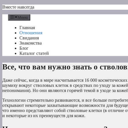
Перейти
Вместе навсегда
к
содержимому
Меню
Главная
Отношения
Свидания
Знакомства
Блог
Каталог статей
Все, что вам нужно знать о стволо
Даже сейчас, когда в мире насчитывается 16 000 косметических
шумиху вокруг стволовых клеток в средствах по уходу за коже
непонимания). Но они являются горячей темой в уходе за коже
Технологии стремительно развиваются, и все больше потребите
открывают некоторые захватывающие возможности для будущего
что именно представляют собой стволовые клетки (в отличие о
и некоторые из их преимуществ для кожи.