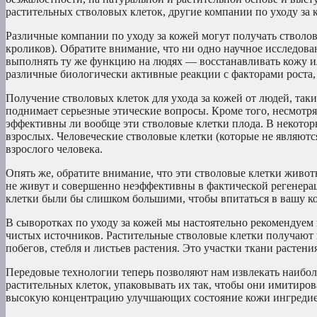
растительных стволовых клеток, другие компании по уходу за
Различные компании по уходу за кожей могут получать стволо
кроликов). Обратите внимание, что ни одно научное исследова
выполнять ту же функцию на людях — восстанавливать кожу и
различные биологически активные реакции с факторами роста,
Получение стволовых клеток для ухода за кожей от людей, так
поднимает серьезные этические вопросы. Кроме того, несмотря
эффективны ли вообще эти стволовые клетки плода. В некотор
взрослых. Человеческие стволовые клетки (которые не являют
взрослого человека.
Опять же, обратите внимание, что эти стволовые клетки живот
не живут и совершенно неэффективны в фактической регенера
клетки были бы слишком большими, чтобы впитаться в вашу к
В сыворотках по уходу за кожей мы настоятельно рекомендуем 
чистых источников. Растительные стволовые клетки получают и
побегов, стебля и листьев растения. Это участки ткани растен
Передовые технологии теперь позволяют нам извлекать наиб
растительных клеток, упаковывать их так, чтобы они имитиро
высокую концентрацию улучшающих состояние кожи ингредие