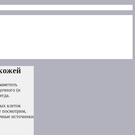
 кожей
заметить
дочного (и
егда.
вых клеток
е посмотрим,
тичные источники