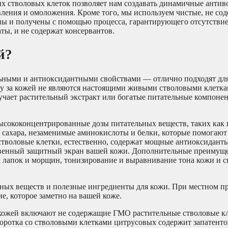
х стволовых клеток позволяет нам создавать динамичные антив
ления и омоложения. Кроме того, мы используем чистые, не с
ны и получены с помощью процесса, гарантирующего отсутствие
ты, и не содержат консервантов.
й?
ьными и антиоксидантными свойствами — отлично подходят для
оду за кожей не являются настоящими живыми стволовыми клетка
учает растительный экстракт или богатые питательные компоне
высококонцентрированные дозы питательных веществ, таких как
сахара, незаменимые аминокислоты и белки, которые помогают 
стволовые клетки, естественно, содержат мощные антиоксидан
твенный защитный экран вашей кожи. Дополнительные преимуще
 лапок и морщин, тонизирование и выравнивание тона кожи и с
ьных веществ и полезные ингредиенты для кожи. При местном 
, которое заметно на вашей коже.
 кожей включают не содержащие ГМО растительные стволовые кл
оротка со стволовыми клетками цитрусовых содержит запатент