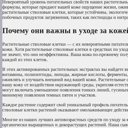
Невероятный уровень питательных свойств наших растительны
формулы, которые придают вашей коже ощущение жизни, ожив
растительные стволовые клетки, которые устойчивы, экологич
побочных продуктов загрязнения, таких как пестициды и нитра
Почему они важны в уходе за коже
Растительные стволовые клетки — с их невероятными питател
кожи. Хотя растительные стволовые клетки в средствах по ух
не значит, что они неэффективны. Ваша кожа по-прежнему пол
каждой из этих клеток.
В этих активированных растительных экстрактах вы найдете 
витамины, полипептиды, липиды, жирные кислоты, ферменты, 
оживлять и улучшать внешний вид вашей кожи. Растительные 
вашу кожу от воздействия окружающей среды, укрепляя естес
могут включать уменьшение появления тонких линий, гусиных
минимуму появления темных пятен и участков.
Каждое растение содержит свой уникальный профиль питател
стволовые клетки растений оказывают омолаживающее действие
Многие из наших лучших антивозрастных средств по уходу за
органически выращенных и дикорастущих растений. Наша сыв