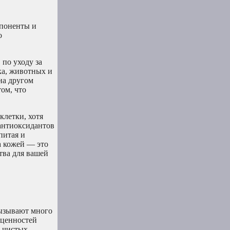
мпоненты и
о
 по уходу за
ка, животных и
на другом
ом, что
клетки, хотя
 антиоксидантов
питая и
а кожей — это
ва для вашей
вызывают много
 ценностей
и чистых