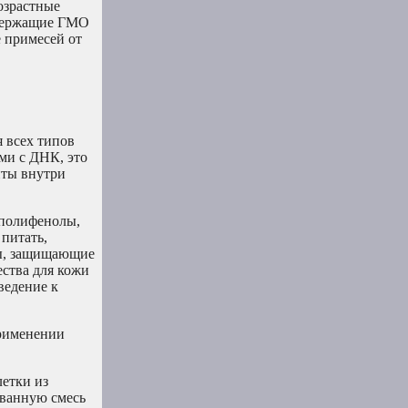
озрастные
одержащие ГМО
 примесей от
 всех типов
ми с ДНК, это
нты внутри
 полифенолы,
питать,
ты, защищающие
ства для кожи
ведение к
применении
етки из
ованную смесь