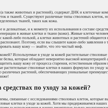
 (а также животных и растений), содержат ДНК и клеточные ко
ток и тканей. Существуют различные типы стволовых клеток, н
еделенных тканей, таких как кожа.
 и деликатные, и к моменту их использования в составе средств
енерации в живые клетки и ткани (кожи). Живые клетки челове
с какой-либо пользой, а клетки животных и растений общаются 
распознают. Поэтому, если вы слышите какие-либо заявления о т
ировать вашу кожу — знайте, что это чистый миф.
а кожей? Используемые в уходе за кожей растительные стволовые 
ые белка, которые обладают невероятно высокой концентрацией
щитить вашу кожу от процесса старения, естественным образом 
ые растительные стволовые клетки в наших формулах по уходу з
 различных растений, обеспечивающих уникальные преимущест
ниже!
 средствах по уходу за кожей?
лемы, связанные с исследованиями стволовых клеток, которые 
оловые клетки в уходе за кожей. Хотя мы придерживаемся наших
упаем за использование в наших рецептурах только экологическ