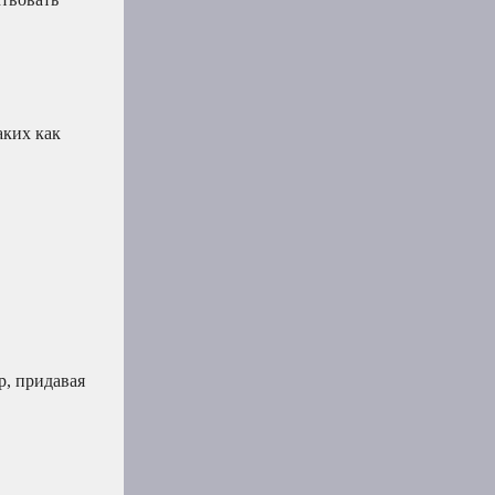
аких как
р, придавая