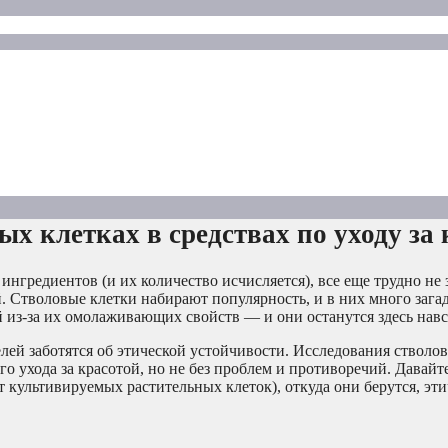
вых клетках в средствах по уходу за
 ингредиентов (и их количество исчисляется), все еще трудно не 
й. Стволовые клетки набирают популярность, и в них много зага
й из-за их омолаживающих свойств — и они останутся здесь навс
лей заботятся об этической устойчивости. Исследования стволо
 ухода за красотой, но не без проблем и противоречий. Давайт
т культивируемых растительных клеток), откуда они берутся, э