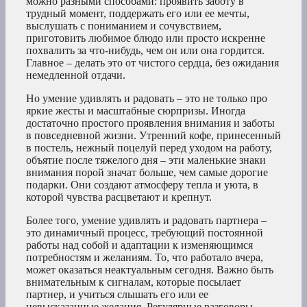
можно разными способами: проявить заботу в
трудный момент, поддержать его или ее мечты,
выслушать с пониманием и сочувствием,
приготовить любимое блюдо или просто искренне
похвалить за что-нибудь, чем он или она гордится.
Главное – делать это от чистого сердца, без ожидания
немедленной отдачи.
Но умение удивлять и радовать – это не только про
яркие жесты и масштабные сюрпризы. Иногда
достаточно простого проявления внимания и заботы
в повседневной жизни. Утренний кофе, принесенный
в постель, нежный поцелуй перед уходом на работу,
объятие после тяжелого дня – эти маленькие знаки
внимания порой значат больше, чем самые дорогие
подарки. Они создают атмосферу тепла и уюта, в
которой чувства расцветают и крепнут.
Более того, умение удивлять и радовать партнера –
это динамичный процесс, требующий постоянной
работы над собой и адаптации к изменяющимся
потребностям и желаниям. То, что работало вчера,
может оказаться неактуальным сегодня. Важно быть
внимательным к сигналам, которые посылает
партнер, и учиться слышать его или ее
невысказанные желания. Регулярные разговоры,