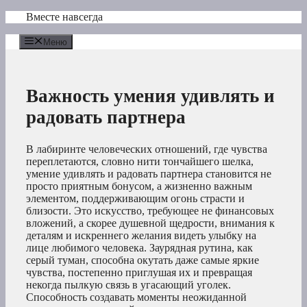
Перейти
Вместе навсегда
к
содержимому
Меню
Важность умения удивлять и
радовать партнера
В лабиринте человеческих отношений, где чувства
переплетаются, словно нити тончайшего шелка,
умение удивлять и радовать партнера становится не
просто приятным бонусом, а жизненно важным
элементом, поддерживающим огонь страсти и
близости. Это искусство, требующее не финансовых
вложений, а скорее душевной щедрости, внимания к
деталям и искреннего желания видеть улыбку на
лице любимого человека. Заурядная рутина, как
серый туман, способна окутать даже самые яркие
чувства, постепенно приглушая их и превращая
некогда пылкую связь в угасающий уголек.
Способность создавать моменты неожиданной