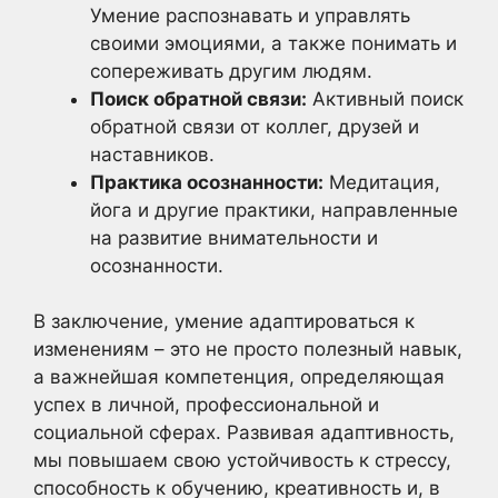
Умение распознавать и управлять
своими эмоциями, а также понимать и
сопереживать другим людям.
Поиск обратной связи:
Активный поиск
обратной связи от коллег, друзей и
наставников.
Практика осознанности:
Медитация,
йога и другие практики, направленные
на развитие внимательности и
осознанности.
В заключение, умение адаптироваться к
изменениям – это не просто полезный навык,
а важнейшая компетенция, определяющая
успех в личной, профессиональной и
социальной сферах. Развивая адаптивность,
мы повышаем свою устойчивость к стрессу,
способность к обучению, креативность и, в