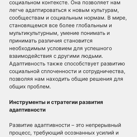
социальном контексте. Она позволяет нам
легче адаптироваться к новым культурам,
сообществам и социальным нормам. В мире,
становящемся все более глобальным и
мультикультурным, умение понимать и
принимать различия становится
необходимым условием для успешного
взаимодействия с другими людьми.
Адаптивность также способствует развитию
социальной сплоченности и сотрудничества,
позволяя нам находить общие решения для
общих проблем.
Инструменты и стратегии развития
адаптивности
Развитие адаптивности – это непрерывный
процесс, требующий осознанных усилий и