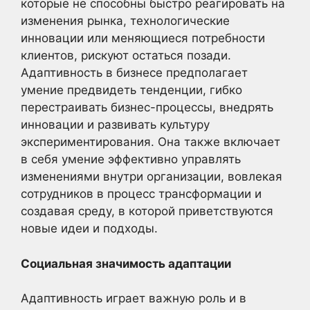
которые не способны быстро реагировать на
изменения рынка, технологические
инновации или меняющиеся потребности
клиентов, рискуют остаться позади.
Адаптивность в бизнесе предполагает
умение предвидеть тенденции, гибко
перестраивать бизнес-процессы, внедрять
инновации и развивать культуру
экспериментирования. Она также включает
в себя умение эффективно управлять
изменениями внутри организации, вовлекая
сотрудников в процесс трансформации и
создавая среду, в которой приветствуются
новые идеи и подходы.
Социальная значимость адаптации
Адаптивность играет важную роль и в