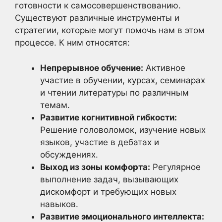
готовности к самосовершенствованию.
Существуют различные инструменты и
стратегии, которые могут помочь нам в этом
процессе. К ним относятся:
Непрерывное обучение:
Активное
участие в обучении, курсах, семинарах
и чтении литературы по различным
темам.
Развитие когнитивной гибкости:
Решение головоломок, изучение новых
языков, участие в дебатах и
обсуждениях.
Выход из зоны комфорта:
Регулярное
выполнение задач, вызывающих
дискомфорт и требующих новых
навыков.
Развитие эмоционального интеллекта: