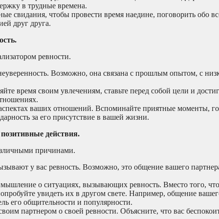
держку в трудные времена.
ые свидания, чтобы провести время наедине, поговорить обо все
ией друг друга.
ость.
ализатором ревности.
неуверенность. Возможно, она связана с прошлым опытом, с низ
яйте время своим увлечениям, ставьте перед собой цели и дости
отношениях.
аспектах ваших отношений. Вспоминайте приятные моменты, гов
дарность за его присутствие в вашей жизни.
 позитивные действия.
различными причинами.
зывают у вас ревность. Возможно, это общение вашего партнер
 мышление о ситуациях, вызывающих ревность. Вместо того, чт
попробуйте увидеть их в другом свете. Например, общение вашег
ель его общительности и популярности.
воим партнером о своей ревности. Объясните, что вас беспокоит