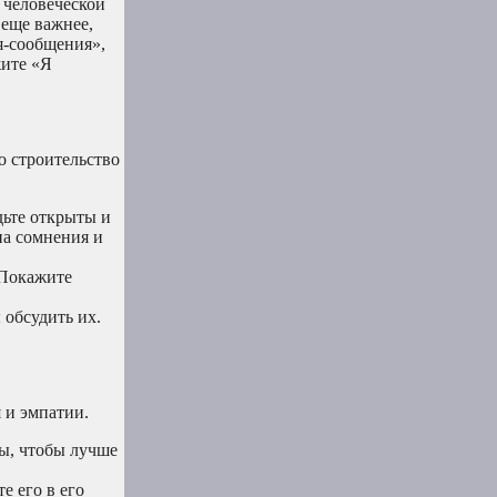
 человеческой
 еще важнее,
я-сообщения»,
жите «Я
о строительство
дьте открыты и
на сомнения и
 Покажите
 обсудить их.
 и эмпатии.
сы, чтобы лучше
е его в его