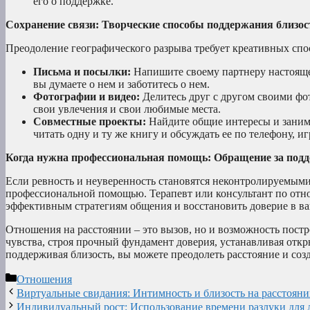
его о поддержке.
Сохранение связи: Творческие способы поддержания близос
Преодоление географического разрыва требует креативных спо
Письма и посылки:
Напишите своему партнеру настояще
вы думаете о нем и заботитесь о нем.
Фотографии и видео:
Делитесь друг с другом своими фо
свои увлечения и свои любимые места.
Совместные проекты:
Найдите общие интересы и заним
читать одну и ту же книгу и обсуждать ее по телефону, 
Когда нужна профессиональная помощь: Обращение за подд
Если ревность и неуверенность становятся неконтролируемыми
профессиональной помощью. Терапевт или консультант по отно
эффективным стратегиям общения и восстановить доверие в в
Отношения на расстоянии – это вызов, но и возможность пост
чувства, строя прочный фундамент доверия, устанавливая отк
поддерживая близость, вы можете преодолеть расстояние и с
Рубрики
Отношения
Виртуальные свидания: Интимность и близость на расстоян
Индивидуальный рост: Использование времени разлуки для 