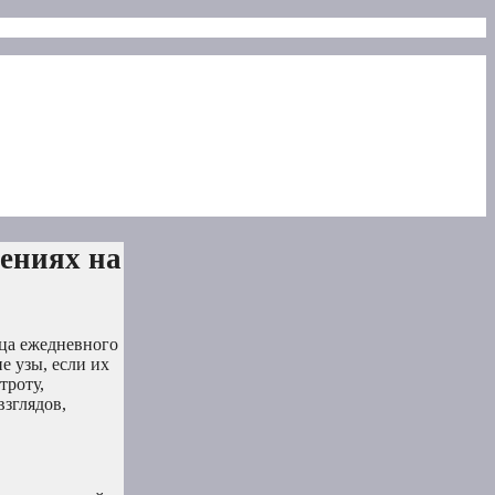
шениях на
нца ежедневного
е узы, если их
троту,
зглядов,