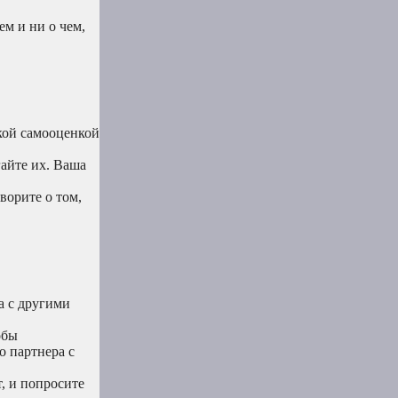
м и ни о чем,
кой самооценкой
гайте их. Ваша
орите о том,
а с другими
обы
о партнера с
, и попросите