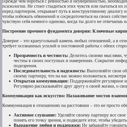
Прежде чем бороться с ревностью и неуверенностью, необходим
психологии. Не стоит стыдиться этих чувств или пытаться их п
перед партнером, открывает путь к конструктивному диалогу и
чтобы избежать обвинений и сосредоточиться на своих собств
чувствую себя немного одиноко, когда ты долго не отвечаешь 
Построение прочного фундамента доверия: Ключевые кирп
Доверие – это краеугольный камень любых отношений, а в отно
требует осознанных усилий и постоянной работы с обеих сторо
Прозрачность и честность:
Делитесь своими мыслями, чу
честны в своих поступках и намерениях. Сокрытие инфо
подозрения.
Последовательность и надежность:
Выполняйте свои обе
своему партнеру, что на вас можно положиться, несмотря
Открытая коммуникация:
Поддерживайте регулярное и 
Регулярно рассказывайте друг другу о своей жизни, о сво
Коммуникация как искусство: Налаживание мостов взаимо
Коммуникация в отношениях на расстоянии – это не просто об
Активное слушание:
Уделяйте своему партнеру все свое
понять его точку зрения, и подведите итог, чтобы убедить
Выражение любви и поддержки:
Не забывайте говорить 