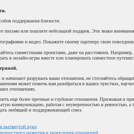
ти.
собов поддержания близости.
е письмо или пошлите небольшой подарок. Эти знаки внимания
тографиями и видео. Покажите своему партнеру свою повседне
айтесь совместными проектами, даже на расстоянии. Например,
играть в онлайн-игры вместе или планировать совместное путешес
ержкой.
 и начинают разрушать ваши отношения, не стесняйтесь обращат
шениям может помочь вам разобраться в ваших чувствах, научит
аших отношениях.
роить еще более прочные и глубокие отношения. Признавая и пр
рытую коммуникацию, работая с неуверенностью и ревностью, а 
оздать любящий и поддерживающий союз.
ии вытянутой руки
личностного развития и укрепления отношений