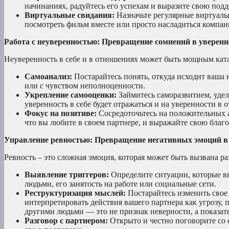
начинаниях, радуйтесь его успехам и выразите свою под
Виртуальные свидания:
Назначьте регулярные виртуальн
посмотреть фильм вместе или просто насладиться компан
Работа с неуверенностью: Превращение сомнений в уверенн
Неуверенность в себе и в отношениях может быть мощным кат
Самоанализ:
Постарайтесь понять, откуда исходит ваша 
или с чувством неполноценности.
Укрепление самооценки:
Займитесь саморазвитием, удел
уверенность в себе будет отражаться и на уверенности в 
Фокус на позитиве:
Сосредоточьтесь на положительных 
что вы любите в своем партнере, и выражайте свою благо
Управление ревностью: Превращение негативных эмоций в
Ревность – это сложная эмоция, которая может быть вызвана 
Выявление триггеров:
Определите ситуации, которые вы
людьми, его занятость на работе или социальные сети.
Реструктуризация мыслей:
Постарайтесь изменить свое
интерпретировать действия вашего партнера как угрозу, 
другими людьми — это не признак неверности, а показат
Разговор с партнером:
Открыто и честно поговорите со с