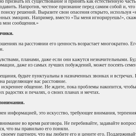
о признать их существование и принять как естественную часть
одавить. Напротив, честное признание перед самим собой и, что
 поиску решений. Выразите свои опасения открыто, используя «
енных эмоциях. Например, вместо «Ты меня игнорируешь!», ска
на мои сообщения.»
ичики.
шениях на расстоянии его ценность возрастает многократно. Ег
н.
вствами, планами, даже если они кажутся незначительными. Бу
рмации, даже из самых лучших побуждений, может посеять семе
щания, будьте пунктуальны в назначенных звонках и встречах.
 на разделяющее вас расстояние.
искреннее общение. Не ждите, пока проблемы накопится, чтобы
их радостях и печалях, о своих планах и мечтах.
понимания.
мен информацией, это искусство, требующее внимания, терпения
 внимание во время разговора. Не перебивайте, задавайте вопро
ся, что вы правильно его поняли.
своему партнеру, что вы любите его и цените его. Поддерживайт