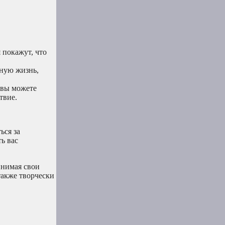
 покажут, что
вную жизнь,
 вы можете
твие.
ься за
ь вас
инимая свои
также творчески