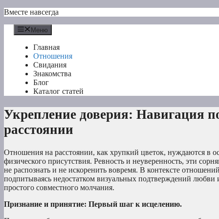
Перейти
Вместе навсегда
к
содержимому
Меню
Главная
Отношения
Свидания
Знакомства
Блог
Каталог статей
Укрепление доверия: Навигация по
расстоянии
Отношения на расстоянии, как хрупкий цветок, нуждаются в о
физического присутствия. Ревность и неуверенность, эти сорн
не распознать и не искоренить вовремя. В контексте отношени
подпитываясь недостатком визуальных подтверждений любви и
простого совместного молчания.
Признание и принятие: Первый шаг к исцелению.