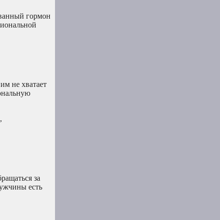
ованный гормон
циональной
им не хватает
иональную
,
бращаться за
мужчины есть