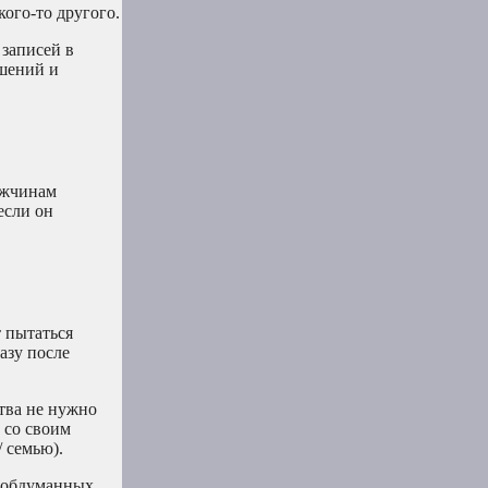
кого-то другого.
записей в
ошений и
ужчинам
если он
т пытаться
азу после
ства не нужно
 со своим
 семью).
необдуманных