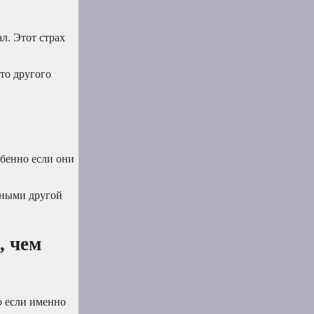
л. Этот страх
-то другого
обенно если они
нными другой
, чем
о если именно