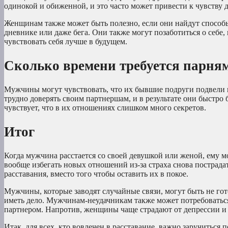
одинокой и обиженной, и это часто может привести к чувству д
Женщинам также может быть полезно, если они найдут способ
дневнике или даже бега. Они также могут позаботиться о себе
чувствовать себя лучше в будущем.
Сколько времени требуется парням
Мужчины могут чувствовать, что их бывшие подруги подвели и
трудно доверять своим партнершам, и в результате они быстро б
чувствует, что в их отношениях слишком много секретов.
Итог
Когда мужчина расстается со своей девушкой или женой, ему мо
вообще избегать новых отношений из-за страха снова пострад
расставания, вместо того чтобы оставить их в покое.
Мужчины, которые заводят случайные связи, могут быть не гот
иметь дело. Мужчинам-неудачникам также может потребоваться
партнером. Напротив, женщины чаще страдают от депрессии и б
Итак, для всех, кто вовлечен в расставание, важно заручиться