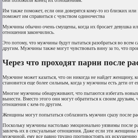
они положили конец их отношениям.
Им также поможет, если они доверятся кому-то из близких ил
поможет им справиться с чувством одиночества
Мужчины обычно очень смущены, когда их бросает девушка или
отношения закончились.
Это потому, что мужчины будут пытаться разобраться во всем с
другим. Мужчины также могут чувствовать вину за то, что про
Через что проходят парни после р
Мужчине может казаться, что он никогда не найдет женщину, к
становится еще более сильным, когда у мужчины есть дети от е
Многие мужчины обнаруживают, что пытаются избегать новых о
вынести. Вместо этого они могут обратиться к своим друзьям,
отношения с кем-то другим.
Женщины могут попытаться соблазнить мужчин сразу после расс
Поскольку мужчины настолько эмоционально уязвимы после ра
завлечь их в сексуальные отношения. Даже если эти женщины 
мужчиной, ему все равно трудно противостоять их искушению