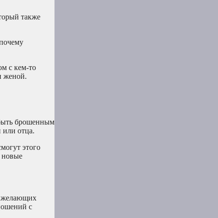
оторый также
 почему
ом с кем-то
и женой.
х быть брошенным
 или отца.
смогут этого
ь новые
, желающих
ношений с