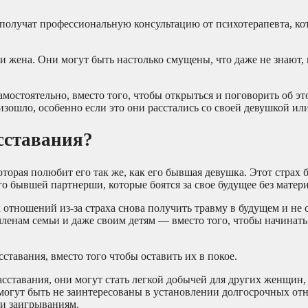
и получат профессиональную консультацию от психотерапевта, к
 жена. Они могут быть настолько смущены, что даже не знают,
амостоятельно, вместо того, чтобы открыться и поговорить об эт
изошло, особенно если это они расстались со своей девушкой ил
асставания?
оторая полюбит его так же, как его бывшая девушка. Этот стра
го бывшей партнерши, которые боятся за свое будущее без матери
тношений из-за страха снова получить травму в будущем и не 
 членам семьи и даже своим детям — вместо того, чтобы начинат
тавания, вместо того чтобы оставить их в покое.
сставания, они могут стать легкой добычей для других женщин
могут быть не заинтересованы в установлении долгосрочных от
 и заигрываниям.