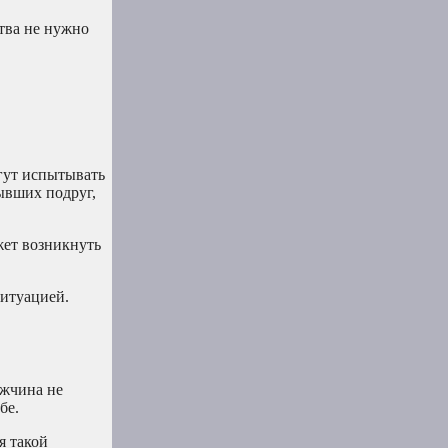
ства не нужно
гут испытывать
ывших подруг,
жет возникнуть
ситуацией.
ужчина не
бе.
я такой