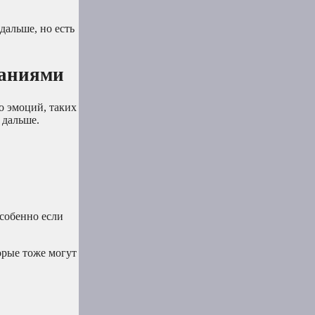
дальше, но есть
ваниями
о эмоций, таких
 дальше.
особенно если
торые тоже могут