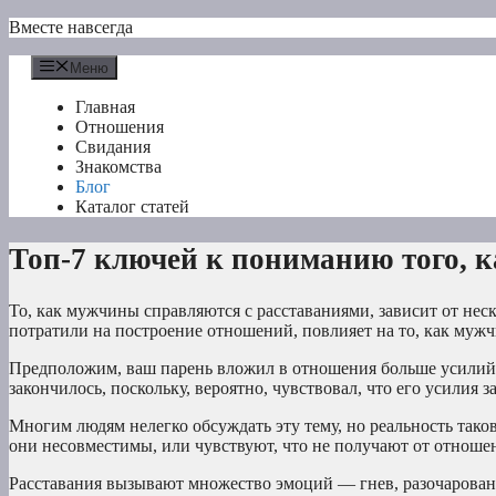
Перейти
Вместе навсегда
к
содержимому
Меню
Главная
Отношения
Свидания
Знакомства
Блог
Каталог статей
Топ-7 ключей к пониманию того, 
То, как мужчины справляются с расставаниями, зависит от нес
потратили на построение отношений, повлияет на то, как мужч
Предположим, ваш парень вложил в отношения больше усилий, че
закончилось, поскольку, вероятно, чувствовал, что его усилия з
Многим людям нелегко обсуждать эту тему, но реальность тако
они несовместимы, или чувствуют, что не получают от отношен
Расставания вызывают множество эмоций — гнев, разочарование