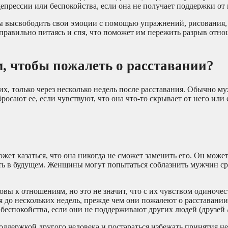
епрессии или беспокойства, если она не получает поддержки от 
ы высвободить свои эмоции с помощью упражнений, рисования, 
, правильно питаясь и спя, что поможет им пережить разрыв отн
, чтобы пожалеть о расставании?
х, только через несколько недель после расставания. Обычно м
росают ее, если чувствуют, что она что-то скрывает от него или 
жет казаться, что она никогда не сможет заменить его. Он може
ать в будущем. Женщины могут попытаться соблазнить мужчин ср
овы к отношениям, но это не значит, что с их чувством одиноче
 до нескольких недель, прежде чем они пожалеют о расставании
еспокойства, если они не поддерживают других людей (друзей /
 поддержкой другого человека и постараться избежать принятия 