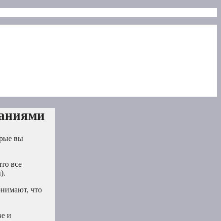
ваниями
орые вы
что все
).
онимают, что
ве и