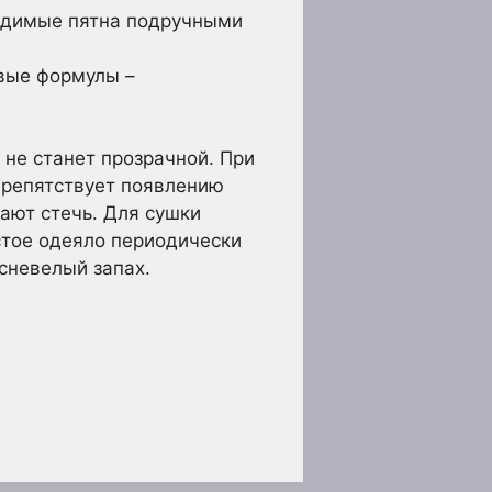
видимые пятна подручными
евые формулы –
 не станет прозрачной. При
препятствует появлению
ают стечь. Для сушки
стое одеяло периодически
есневелый запах.