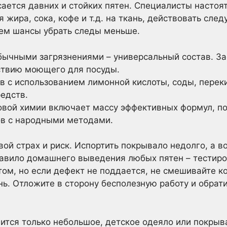
сается давних и стойких пятен. Специалисты насто
я жира, сока, кофе и т.д. на ткань, действовать сле
тем шансы убрать следы меньше.
обычными загрязнениями – универсальный состав. З
ствию моющего для посуды.
в с использованием лимонной кислоты, соды, перек
редств.
вой химии включает массу эффективных формул, по
ов с народными методами.
вой страх и риск. Испортить покрывало недолго, а в
равило домашнего выведения любых пятен – тестир
этом, но если дефект не поддается, не смешивайте к
нь. Отложите в сторону бесполезную работу и обрат
ится только небольшое, детское одеяло или покрыва