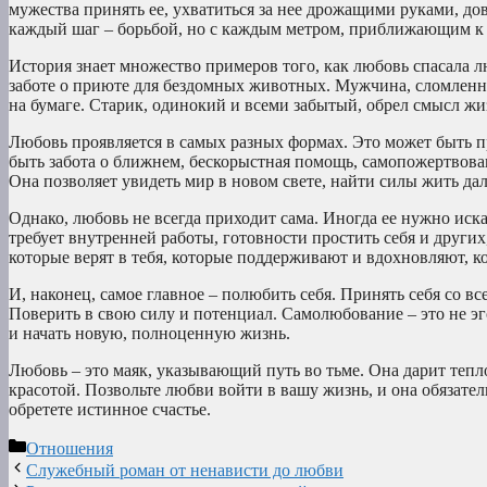
мужества принять ее, ухватиться за нее дрожащими руками, до
каждый шаг – борьбой, но с каждым метром, приближающим к све
История знает множество примеров того, как любовь спасала 
заботе о приюте для бездомных животных. Мужчина, сломленны
на бумаге. Старик, одинокий и всеми забытый, обрел смысл ж
Любовь проявляется в самых разных формах. Это может быть пр
быть забота о ближнем, бескорыстная помощь, самопожертвован
Она позволяет увидеть мир в новом свете, найти силы жить даль
Однако, любовь не всегда приходит сама. Иногда ее нужно иска
требует внутренней работы, готовности простить себя и други
которые верят в тебя, которые поддерживают и вдохновляют, ко
И, наконец, самое главное – полюбить себя. Принять себя со в
Поверить в свою силу и потенциал. Самолюбование – это не эг
и начать новую, полноценную жизнь.
Любовь – это маяк, указывающий путь во тьме. Она дарит тепл
красотой. Позвольте любви войти в вашу жизнь, и она обязател
обретете истинное счастье.
Рубрики
Отношения
Служебный роман от ненависти до любви