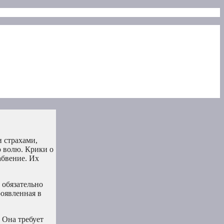
и страхами,
 волю. Крики о
абвение. Их
 обязательно
роявленная в
 Она требует