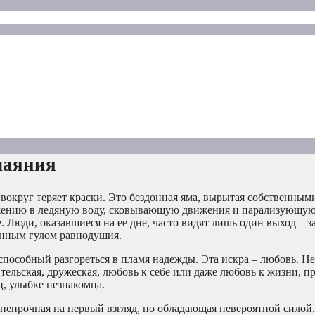
чаяния
ир вокруг теряет краски. Это бездонная яма, вырытая собственным
ужению в ледяную воду, сковывающую движения и парализующую
 Люди, оказавшиеся на ее дне, часто видят лишь один выход – з
тонным гулом равнодушия.
способный разгореться в пламя надежды. Эта искра – любовь. Не
тельская, дружеская, любовь к себе или даже любовь к жизни, п
, улыбке незнакомца.
 непрочная на первый взгляд, но обладающая невероятной силой.