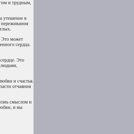
лгим и трудным,
а утешение в
и переживания
елых.
. Это может
енного сердца.
 сердце. Это
 людьми,
любви и счастья.
опасти отчаяния
жизнь смыслом и
любви, и вы