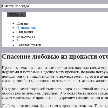
Перейти
Вместе навсегда
к
содержимому
Меню
Главная
Отношения
Свидания
Знакомства
Блог
Каталог статей
Спасение любовью из пропасти от
Пропасть отчаяния – место, где свет гаснет, надежда тает, а м
неудачами и потерями. Падение в эту пропасть подобно погр
помощи тонут в гулкой тишине, отражаясь эхом пустоты в душе.
глаза теряют блеск, а в голосе исчезает тепло, заменяясь моно
Но даже в самой глубокой тьме есть искра, крошечный огонек, 
любовь романтическая, страстная. Это может быть любовь роди
самом маленьком ее проявлении – утреннем солнце, пении птиц
Любовь – это веревка, брошенная в пропасть отчаяния. Тонкая,