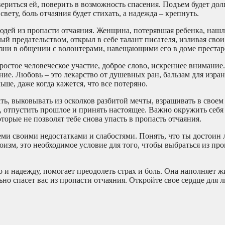
вериться ей, поверить в возможность спасения. Подъем будет до
ту, боль отчаяния будет стихать, а надежда – крепнуть.
людей из пропасти отчаяния. Женщина, потерявшая ребенка, нашл
й предательством, открыл в себе талант писателя, изливая сво
изни в общении с волонтерами, навещающими его в доме престар
остое человеческое участие, доброе слово, искреннее внимание
ие. Любовь – это лекарство от душевных ран, бальзам для изран
ше, даже когда кажется, что все потеряно.
ть, выковывать из осколков разбитой мечты, взращивать в своем
х, отпустить прошлое и принять настоящее. Важно окружить себя
торые не позволят тебе снова упасть в пропасть отчаяния.
семи своими недостатками и слабостями. Понять, что ты достоин 
оизм, это необходимое условие для того, чтобы выбраться из пр
о и надежду, помогает преодолеть страх и боль. Она наполняет 
ьно спасет вас из пропасти отчаяния. Откройте свое сердце для 