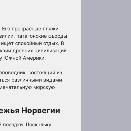
 Его прекрасные пляжи
зилии, патагонские фьорды
о ищет спокойный отдых. В
иквии древних цивилизаций
ку Южной Америки.
аповедник, состоящий из
яться различными видами
замечательную морскую
режья Норвегии
 поездки. Поскольку