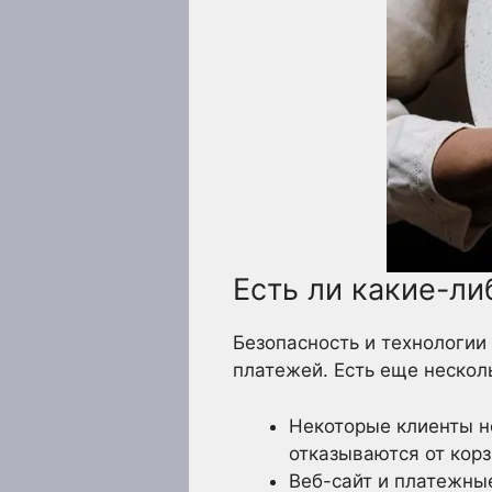
Есть ли какие-л
Безопасность и технологи
платежей. Есть еще нескол
Некоторые клиенты не
отказываются от кор
Веб-сайт и платежные