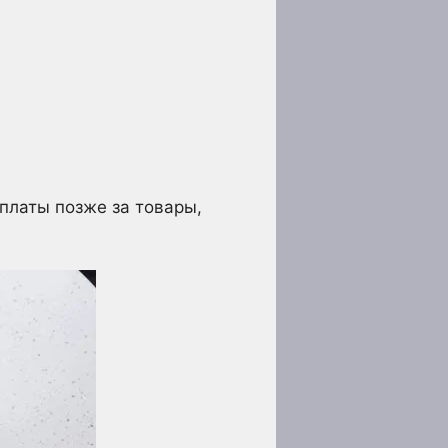
оплаты позже за товары,