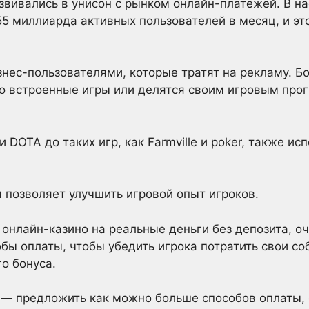
звивались в унисон с рынком онлайн-платежей. В н
55 миллиарда активных пользователей в месяц, и эт
знес-пользователями, которые тратят на рекламу. Б
о встроенные игры или делятся своим игровым про
 DOTA до таких игр, как Farmville и poker, также и
позволяет улучшить игровой опыт игроков.
 онлайн-казино на реальные деньги без депозита, о
бы оплаты, чтобы убедить игрока потратить свои со
о бонуса.
 — предложить как можно больше способов оплаты, 