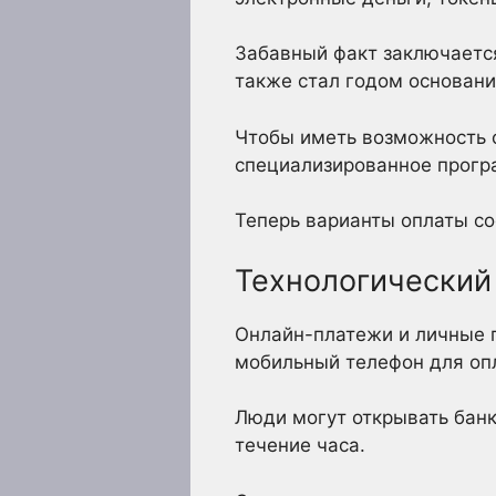
Забавный факт заключается 
также стал годом основани
Чтобы иметь возможность 
специализированное прогр
Теперь варианты оплаты сос
Технологический
Онлайн-платежи и личные 
мобильный телефон для оп
Люди могут открывать банк
течение часа.