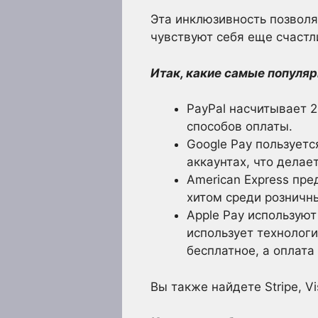
Эта инклюзивность позволя
чувствуют себя еще счастл
Итак, какие самые популя
PayPal насчитывает 
способов оплаты.
Google Pay пользуетс
аккаунтах, что делае
American Express пре
хитом среди розничн
Apple Pay используют
использует технолог
бесплатное, а оплата
Вы также найдете Stripe, V