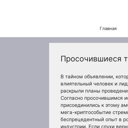
Перейти
к
содержимому
Главная
Просочившиеся т
В тайном объявлении, кото
влиятельный человек и лид
раскрыли планы проведения
Согласно просочившимся ис
присоединились к этому ам
мега-криптособытие стреми
беспрецедентный опыт в р
индустрии. Если слухи вер