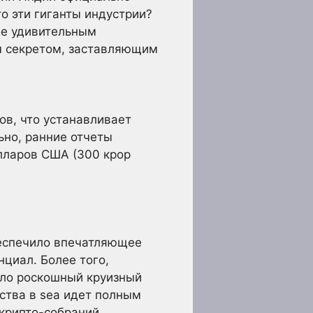
о эти гиганты индустрии?
лее удивительным
м секретом, заставляющим
ов, что устанавливает
ьно, ранние отчеты
лларов США (300 крор
беспечило впечатляющее
циал. Более того,
ило роскошный круизный
ства в sea идет полным
 крипто-собраний