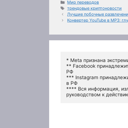
Рубрики
Мир переводов
Метки
трендовые криптоновости
Лучшие побочные развлечени
Конвертер YouTube в MP3: гл
* Meta признана экстрем
** Facebook принадлежит
РФ
*** Instagram принадлеж
в РФ 
**** Вся информация, из
руководством к действи