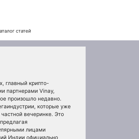
аталог статей
х, главный крипто-
и партнерами Vinay,
рое произошло недавно.
егаиндустрии, которые уже
 частной вечеринке. Это
 предлагая
пулярными лицами
ций Индии официально