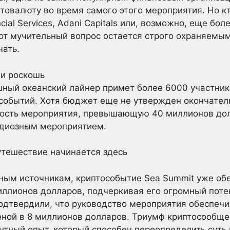
птовалюту во время самого этого мероприятия. Но кт
ncial Services, Adani Capitals или, возможно, еще бо
тот мучительный вопрос остается строго охраняемы
чать.
и роскошь
шный океанский лайнер примет более 6000 участник
событий. Хотя бюджет еще не утвержден окончател
ость мероприятия, превышающую 40 миллионов до
андиозным мероприятием.
утешествие начинается здесь
ным источникам, криптособытие Sea Summit уже о
иллионов долларов, подчеркивая его огромный потен
одтвердили, что руководство мероприятия обеспеч
ной в 8 миллионов долларов. Триумф криптосообще
тный опыт, который способен переопределить суть