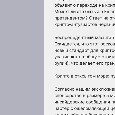
объявит о переходе на кри
Может ли это быть Jio Fina
претендентом? Ответ на э
крипто-энтузиастов нервни
Беспрецедентный масштаб 
Ожидается, что этот роско
новый стандарт для крипто
указывают на общую стоим
рупий), что делает его гр
Крипто в открытом море: п
Согласно нашим эксклюзив
спонсорство в размере 5 м
инсайдерские сообщения п
чартер с ошеломляющей це
ходом, обещая беспрецеден