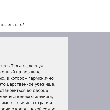
аталог статей
тель Тадж Фалакнум,
оженный на вершине
х, в котором гармонично
 это царственное убежище,
остановиться во дворце
 величественного жилища,
зимое величие, сохраняя
тории о королевской семье