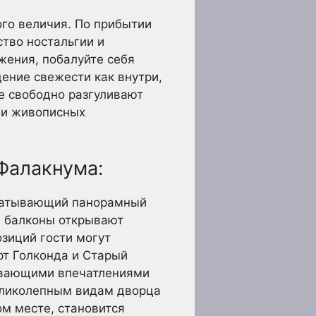
ого величия. По прибытии
тво ностальгии и
жения, побалуйте себя
ение свежести как внутри,
е свободно разгуливают
ди живописных
Фалакнума:
хватывающий панорамный
 и балконы открывают
зиций гости могут
рт Голконда и Старый
тывающими впечатлениями
великолепным видам дворца
м месте, становится