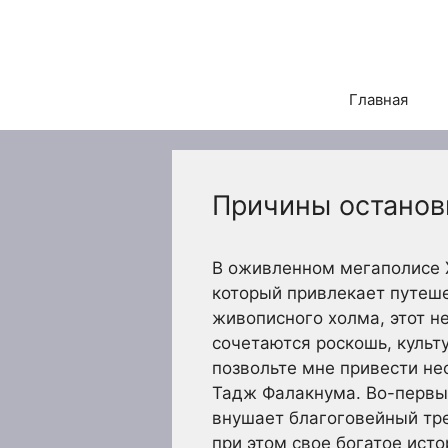
Перейти
к
содержимому
Главная
Причины останов
В оживленном мегаполисе 
который привлекает путеше
живописного холма, этот 
сочетаются роскошь, культ
позвольте мне привести не
Тадж Фалакнума. Во-первых
внушает благоговейный тре
при этом свое богатое ист