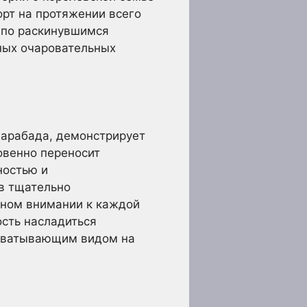
рт на протяжении всего
 по раскинувшимся
ных очаровательных
дарабада, демонстрирует
овенно переносит
ностью и
в тщательно
нном внимании к каждой
ость насладиться
ахватывающим видом на