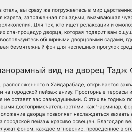
в отель, вы сразу же погружаетесь в мир царственн
ая карета, запряженная лошадьми, вызывающая чувс
ликолепия. Для тех, кто ищет релаксации и омоло
х спа-процедур дворца, которая подарит вам ощущ
, воспользуйтесь обширными дворцовыми садами, гд
авая безмятежный фон для неспешных прогулок сре
анорамный вид на дворец Тадж 
, расположенного в Хайдарабаде, открывается за
к и на городской пейзаж внизу. Просторные террасы
 не оставят вас равнодушными. С этих выгодных по
овыми достопримечательностями, как Чарминар, фо
сположение дворца позволяет наслаждаться захва
гда городской пейзаж красиво освещен. Благодаря 
лужат фоном, каждое мгновение, проведенное в это