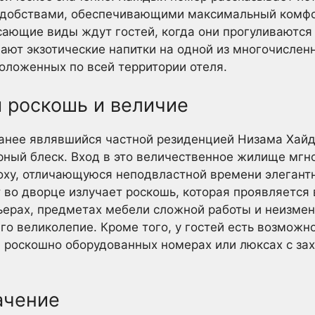
добствами, обеспечивающими максимальный комфо
сающие виды ждут гостей, когда они прогуливаются
ают экзотические напитки на одной из многочислен
положенных по всей территории отеля.
 роскошь и величие
анее являвшийся частной резиденцией Низама Хай
ный блеск. Вход в это величественное жилище мгн
оху, отличающуюся неподвластной времени элегант
во дворце излучает роскошь, которая проявляется 
ьерах, предметах мебели сложной работы и неизме
о великолепие. Кроме того, у гостей есть возможн
роскошно оборудованных номерах или люксах с з
ачение