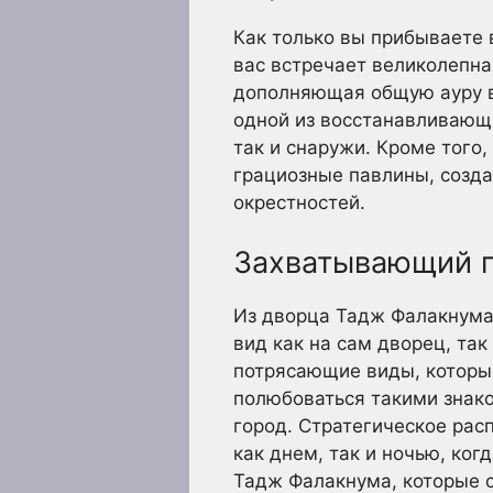
Как только вы прибываете 
вас встречает великолепн
дополняющая общую ауру ве
одной из восстанавливающи
так и снаружи. Кроме того
грациозные павлины, созд
окрестностей.
Захватывающий п
Из дворца Тадж Фалакнума
вид как на сам дворец, та
потрясающие виды, которые
полюбоваться такими знак
город. Стратегическое ра
как днем, так и ночью, ко
Тадж Фалакнума, которые с