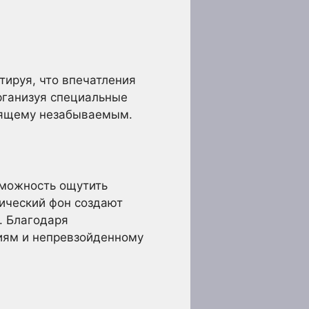
тируя, что впечатления
рганизуя специальные
тоящему незабываемым.
зможность ощутить
ический фон создают
. Благодаря
иям и непревзойденному