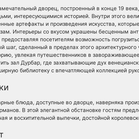
мечательный дворец, построенный в конце 19 века
ьми, интересующимися историей. Внутри этого вел
нные артефакты и произведения искусства, которы
изам. Интерьеры со вкусом украшены бесценным ант
 предоставляя посетителям возможность погрузить
й шаг, сделанный в пределах этого архитектурного 
торию, увлекая путешественников в завораживающее
тить зал Дурбар, где захватывающие дух венециан
бширную библиотеку с впечатляющей коллекцией рук
ки
арные блюда, доступные во дворце, наверняка прои
рманов. В этой элегантной обстановке гостям пред
ая и восхитительной выпечки, достойной королевск
т