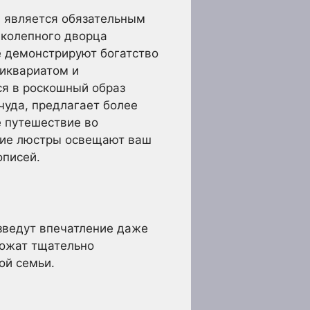
, является обязательным
иколепного дворца
е демонстрируют богатство
иквариатом и
ся в роскошный образ
чуда, предлагает более
 путешествие во
ские люстры освещают ваш
описей.
зведут впечатление даже
ложат тщательно
ой семьи.