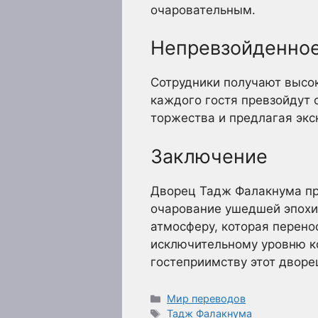
очаровательным.
Непревзойденное
Сотрудники получают высок
каждого гостя превзойдут 
торжества и предлагая эк
Заключение
Дворец Тадж Фалакнума пре
очарование ушедшей эпохи
атмосферу, которая перено
исключительному уровню к
гостеприимству этот дворе
Рубрики
Мир переводов
Метки
Тадж Фалакнума