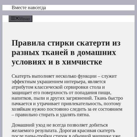
Перейти
Вместе навсегда
к
содержимому
Меню
Правила стирки скатерти из
разных тканей в домашних
условиях и в химчистке
Скатерть выполняет несколько функции – служит
эффектным украшением интерьера, является
атрибутом классической сервировки стола и
защищает его поверхность от попадания пищи,
напитков, пыли и других загрязнений. Ткань быстро
пачкается и утрачивает привлекательность, поэтому
хозяйкам нужно постоянно следить за ее состоянием
– правильно стирать и удалять пятна.
Домашний уход не всегда позволяет добиться
желаемого результата. Дорогая красивая скатерть
после пары-тройки стирок в обычной машинке уже