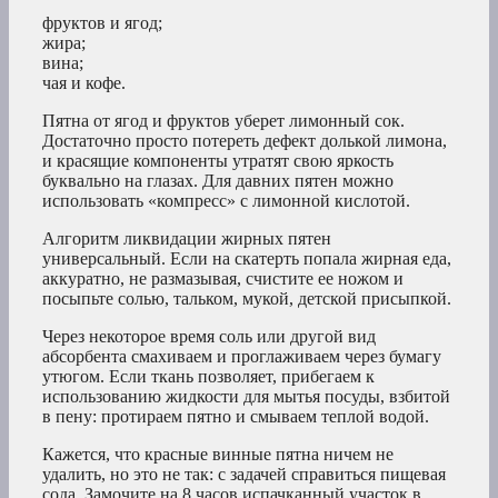
фруктов и ягод;
жира;
вина;
чая и кофе.
Пятна от ягод и фруктов уберет лимонный сок.
Достаточно просто потереть дефект долькой лимона,
и красящие компоненты утратят свою яркость
буквально на глазах. Для давних пятен можно
использовать «компресс» с лимонной кислотой.
Алгоритм ликвидации жирных пятен
универсальный. Если на скатерть попала жирная еда,
аккуратно, не размазывая, счистите ее ножом и
посыпьте солью, тальком, мукой, детской присыпкой.
Через некоторое время соль или другой вид
абсорбента смахиваем и проглаживаем через бумагу
утюгом. Если ткань позволяет, прибегаем к
использованию жидкости для мытья посуды, взбитой
в пену: протираем пятно и смываем теплой водой.
Кажется, что красные винные пятна ничем не
удалить, но это не так: с задачей справиться пищевая
сода. Замочите на 8 часов испачканный участок в