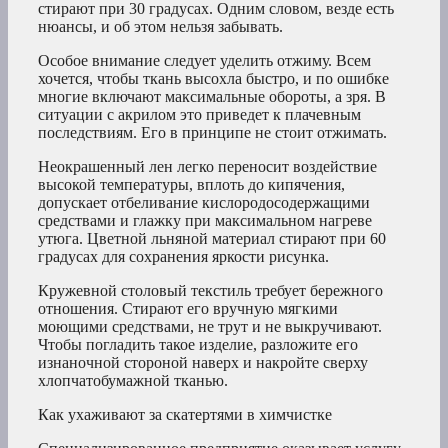
стирают при 30 градусах. Одним словом, везде есть
нюансы, и об этом нельзя забывать.
Особое внимание следует уделить отжиму. Всем
хочется, чтобы ткань высохла быстро, и по ошибке
многие включают максимальные обороты, а зря. В
ситуации с акрилом это приведет к плачевным
последствиям. Его в принципе не стоит отжимать.
Неокрашенный лен легко переносит воздействие
высокой температуры, вплоть до кипячения,
допускает отбеливание кислородосодержащими
средствами и глажку при максимальном нагреве
утюга. Цветной льняной материал стирают при 60
градусах для сохранения яркости рисунка.
Кружевной столовый текстиль требует бережного
отношения. Стирают его вручную мягкими
моющими средствами, не трут и не выкручивают.
Чтобы погладить такое изделие, разложите его
изнаночной стороной наверх и накройте сверху
хлопчатобумажной тканью.
Как ухаживают за скатертями в химчистке