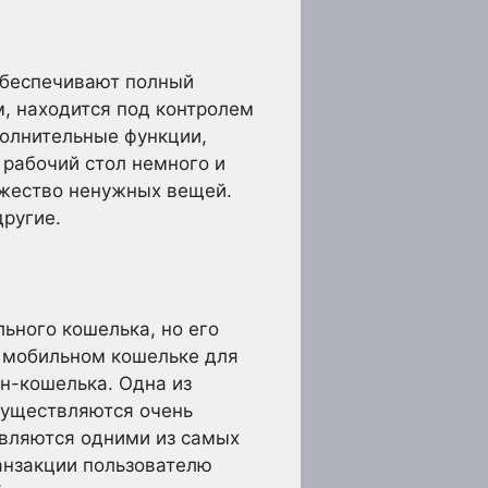
обеспечивают полный
м, находится под контролем
олнительные функции,
 рабочий стол немного и
ожество ненужных вещей.
другие.
ьного кошелька, но его
В мобильном кошельке для
йн-кошелька. Одна из
существляются очень
являются одними из самых
анзакции пользователю