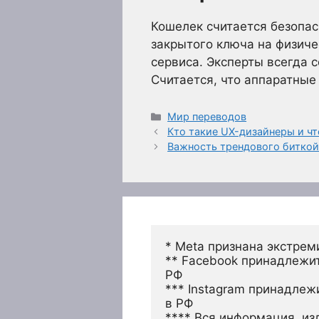
Кошелек считается безопас
закрытого ключа на физиче
сервиса. Эксперты всегда 
Считается, что аппаратные
Рубрики
Мир переводов
Кто такие UX-дизайнеры и чт
Важность трендового битко
* Meta признана экстрем
** Facebook принадлежит
РФ
*** Instagram принадлеж
в РФ 
**** Вся информация, из