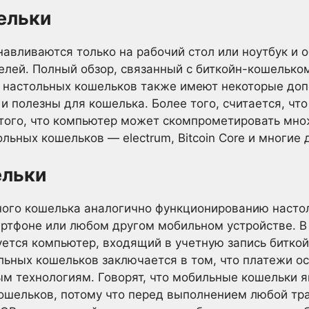
ельки
авливаются только на рабочий стол или ноутбук и 
телей. Полный обзор, связанный с биткойн-кошелько
ы настольных кошельков также имеют некоторые доп
и полезны для кошелька. Более того, считается, что
и того, что компьютер может скомпрометировать мн
ьных кошельков — electrum, Bitcoin Core и многие 
ельки
ого кошелька аналогично функционированию настол
артфоне или любом другом мобильном устройстве. 
уется компьютер, входящий в учетную запись битко
льных кошельков заключается в том, что платежи о
м технологиям. Говорят, что мобильные кошельки 
кошельков, потому что перед выполнением любой тр