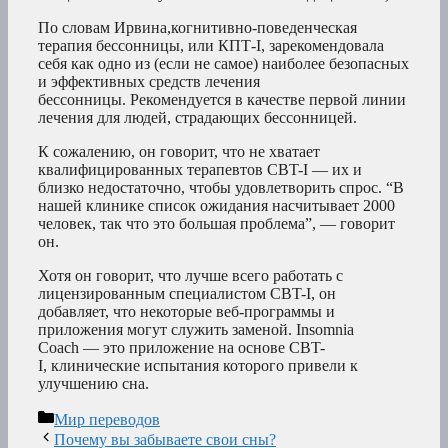
По словам Ирвина,когнитивно-поведенческая
терапия бессонницы, или КПТ-I, зарекомендовала
себя как одно из (если не самое) наиболее безопасных
и эффективных средств лечения
бессонницы. Рекомендуется в качестве первой линии
лечения для людей, страдающих бессонницей.
К сожалению, он говорит, что не хватает
квалифицированных терапевтов CBT-I — их и
близко недостаточно, чтобы удовлетворить спрос. “В
нашей клинике список ожидания насчитывает 2000
человек, так что это большая проблема”, — говорит
он.
Хотя он говорит, что лучше всего работать с
лицензированным специалистом CBT-I, он
добавляет, что некоторые веб-программы и
приложения могут служить заменой. Insomnia
Coach — это приложение на основе CBT-
I, клинические испытания которого привели к
улучшению сна.
Рубрики
Мир переводов
Почему вы забываете свои сны?