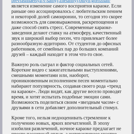
prevrashhaetsya-v-samyj-zhelannyj-otdyh-gorozhan/
является изменение самого восприятия караоке. Если
раньше оно ассоциировалось с любительским пением
и некоторой долей самоиронии, то сегодня это скорее
возможность для самовыражения, раскрепощения и
даже способ снять стресс. Современные караоке-
заведения делают ставку на атмосферу, качественный
звук и широкий выбор песен, что привлекает более
разнообразную аудиторию. От студентов до офисных
работников, от семейных пар до больших компаний
друзей – каждый находит в этом что-то свое.
Важную роль сыграл и фактор социальных сетей.
Короткие видео с зажигательными выступлениями,
смешными моментами или, наоборот,
проникновенным исполнением песен моментально
набирают популярность, создавая своего рода «тренд
на караоке». Люди видят, как другие весело проводят
время, и хотят испытать подобные эмоции сами.
Возможность поделиться своим «звездным часом» с
друзьями в сети добавляет дополнительный стимул.
Кроме того, нельзя недооценивать стремление к
получению новых, ярких впечатлений. В эпоху
изобилия развлечений, ночное караоке предлагает не
просто пассивный отдых, а интерактивное участие.