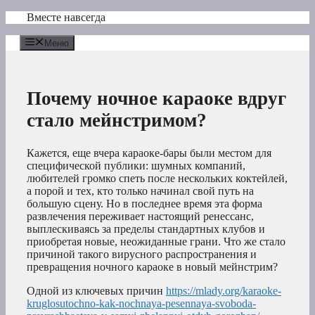
Перейти
Вместе навсегда
к
содержимому
Меню
Почему ночное караоке вдруг
стало мейнстримом?
Кажется, еще вчера караоке-бары были местом для
специфической публики: шумных компаний,
любителей громко спеть после нескольких коктейлей,
а порой и тех, кто только начинал свой путь на
большую сцену. Но в последнее время эта форма
развлечения переживает настоящий ренессанс,
выплескиваясь за пределы стандартных клубов и
приобретая новые, неожиданные грани. Что же стало
причиной такого вирусного распространения и
превращения ночного караоке в новый мейнстрим?
Одной из ключевых причин
https://mlady.org/karaoke-
kruglosutochno-kak-nochnaya-pesennaya-svoboda-