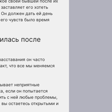
окое своей бывшей после их
 заставляет его хотеть
. Он должен дать ей день
 его чувств было время
нилась после
расставания он часто
факт, что все мы меняемся
тывает неприятные
а, если он попытается
дить с ней любые проблемы,
и вы остаетесь открытыми и