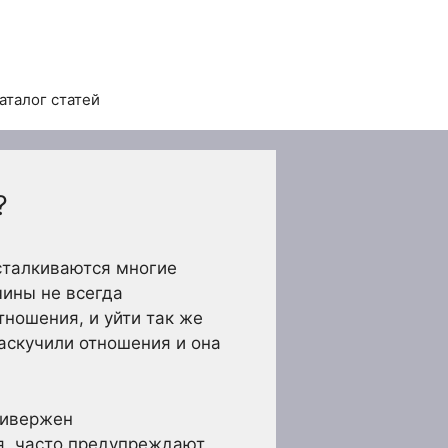
аталог статей
?
сталкиваются многие
чины не всегда
ношения, и уйти так же
наскучили отношения и она
ривержен
, часто предупреждают