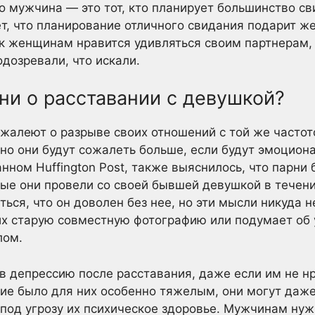
то мужчина — это тот, кто планирует большинство св
ает, что планирование отличного свидания подарит
ак женщинам нравится удивляться своим партнерам
одозревали, что искали.
ни о расставании с девушкой?
жалеют о разрыве своих отношений с той же частот
, но они будут сожалеть больше, если будут эмоцио
анном Huffington Post, также выяснилось, что парни 
ые они провели со своей бывшей девушкой в течени
ься, что он доволен без нее, но эти мысли никуда не
 их старую совместную фотографию или подумает об
лом.
 депрессию после расставания, даже если им не нр
ние было для них особенно тяжелым, они могут даже
 под угрозу их психическое здоровье. Мужчинам нуж