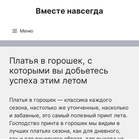
Перейти
Вместе навсегда
к
содержимому
Меню
Платья в горошек, с
которыми вы добьетесь
успеха этим летом
Платья в горошек — классика каждого
сезона, настолько же утонченные, насколько
и забавные, это самый полезный принт лета.
Господство принта в горошек мы видим в
лучших платьях сезона, как для дневного,
так и для вечернего образа, для выхода на