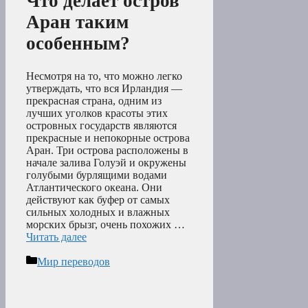
Что делает остров
Аран таким
особенным?
Несмотря на то, что можно легко
утверждать, что вся Ирландия —
прекрасная страна, одним из
лучших уголков красоты этих
островных государств являются
прекрасные и непокорные острова
Аран. Три острова расположены в
начале залива Голуэй и окружены
голубыми бурлящими водами
Атлантического океана. Они
действуют как буфер от самых
сильных холодных и влажных
морских брызг, очень похожих …
Читать далее
Рубрики
Мир переводов