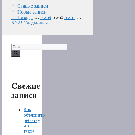
Старые записи
Новые записи
Страница
Страница
Страница
Страница
Страница
←
Назад
1
…
5 259
5 260
5 261
…
5 323
Следующая
→
Поиск:
Свежие
записи
Как
объяснить
ребёнку,
что
такое