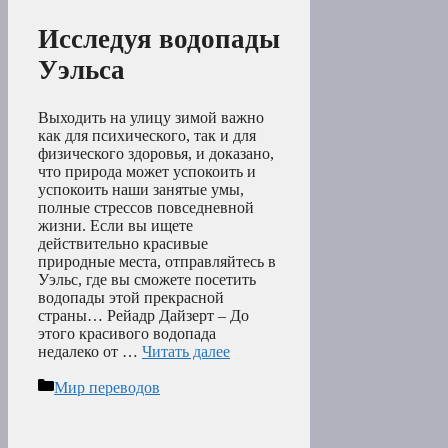
Исследуя водопады
Уэльса
Выходить на улицу зимой важно
как для психического, так и для
физического здоровья, и доказано,
что природа может успокоить и
успокоить наши занятые умы,
полные стрессов повседневной
жизни. Если вы ищете
действительно красивые
природные места, отправляйтесь в
Уэльс, где вы сможете посетить
водопады этой прекрасной
страны… Рейадр Дайзерт – До
этого красивого водопада
недалеко от …
Читать далее
Рубрики
Мир переводов