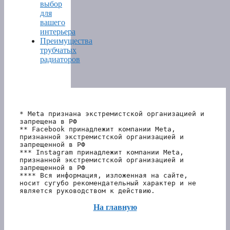
выбор
для
вашего
интерьера
Преимущества
трубчатых
радиаторов
* Meta признана экстремистской организацией и 
запрещена в РФ
** Facebook принадлежит компании Meta, 
признанной экстремистской организацией и 
запрещенной в РФ
*** Instagram принадлежит компании Meta, 
признанной экстремистской организацией и 
запрещенной в РФ 
**** Вся информация, изложенная на сайте, 
носит сугубо рекомендательный характер и не 
является руководством к действию.
На главную