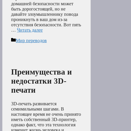
домашней безопасности может
быть дорогостоящей, но не
давайте злоумышленнику повода
проникнуть в ваш дом из-за
отсутствия безопасности. Вот пять
…
Читать далее
Рубрики
Мир переводов
Преимущества и
недостатки 3D-
печати
3D-печать развивается
семимильными шагами. В
настоящее время не очень принято
иметь собственный 3D-принтер,
однако факт, что эта технология
изменит жизнь человека и