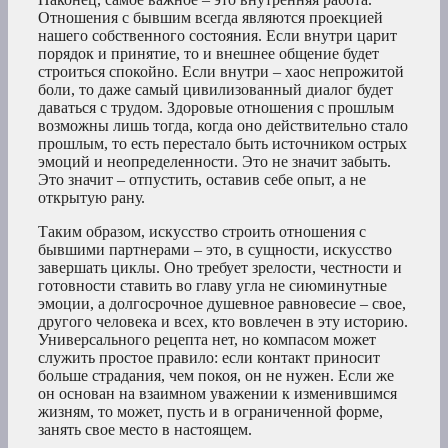
Отношения с бывшим всегда являются проекцией
нашего собственного состояния. Если внутри царит
порядок и принятие, то и внешнее общение будет
строиться спокойно. Если внутри – хаос непрожитой
боли, то даже самый цивилизованный диалог будет
даваться с трудом. Здоровые отношения с прошлым
возможны лишь тогда, когда оно действительно стало
прошлым, то есть перестало быть источником острых
эмоций и неопределенности. Это не значит забыть.
Это значит – отпустить, оставив себе опыт, а не
открытую рану.
Таким образом, искусство строить отношения с
бывшими партнерами – это, в сущности, искусство
завершать циклы. Оно требует зрелости, честности и
готовности ставить во главу угла не сиюминутные
эмоции, а долгосрочное душевное равновесие – свое,
другого человека и всех, кто вовлечен в эту историю.
Универсального рецепта нет, но компасом может
служить простое правило: если контакт приносит
больше страдания, чем покоя, он не нужен. Если же
он основан на взаимном уважении к изменившимся
жизням, то может, пусть и в ограниченной форме,
занять свое место в настоящем.