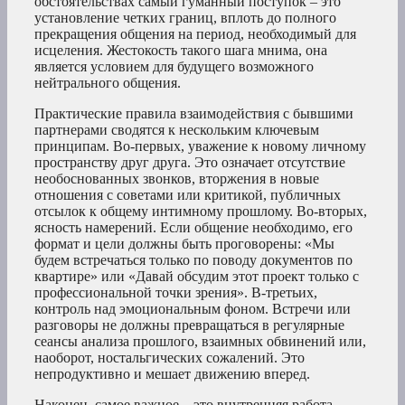
обстоятельствах самый гуманный поступок – это
установление четких границ, вплоть до полного
прекращения общения на период, необходимый для
исцеления. Жестокость такого шага мнима, она
является условием для будущего возможного
нейтрального общения.
Практические правила взаимодействия с бывшими
партнерами сводятся к нескольким ключевым
принципам. Во-первых, уважение к новому личному
пространству друг друга. Это означает отсутствие
необоснованных звонков, вторжения в новые
отношения с советами или критикой, публичных
отсылок к общему интимному прошлому. Во-вторых,
ясность намерений. Если общение необходимо, его
формат и цели должны быть проговорены: «Мы
будем встречаться только по поводу документов по
квартире» или «Давай обсудим этот проект только с
профессиональной точки зрения». В-третьих,
контроль над эмоциональным фоном. Встречи или
разговоры не должны превращаться в регулярные
сеансы анализа прошлого, взаимных обвинений или,
наоборот, ностальгических сожалений. Это
непродуктивно и мешает движению вперед.
Наконец, самое важное – это внутренняя работа.