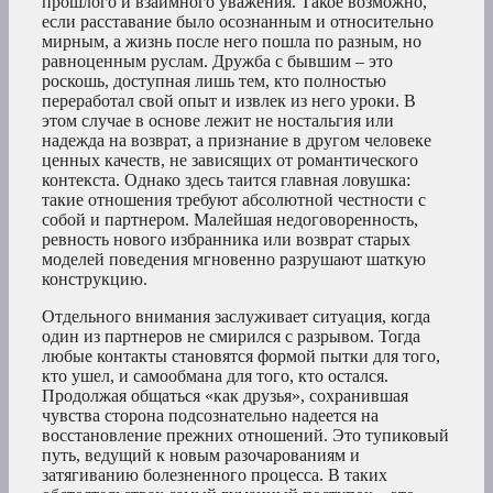
прошлого и взаимного уважения. Такое возможно,
если расставание было осознанным и относительно
мирным, а жизнь после него пошла по разным, но
равноценным руслам. Дружба с бывшим – это
роскошь, доступная лишь тем, кто полностью
переработал свой опыт и извлек из него уроки. В
этом случае в основе лежит не ностальгия или
надежда на возврат, а признание в другом человеке
ценных качеств, не зависящих от романтического
контекста. Однако здесь таится главная ловушка:
такие отношения требуют абсолютной честности с
собой и партнером. Малейшая недоговоренность,
ревность нового избранника или возврат старых
моделей поведения мгновенно разрушают шаткую
конструкцию.
Отдельного внимания заслуживает ситуация, когда
один из партнеров не смирился с разрывом. Тогда
любые контакты становятся формой пытки для того,
кто ушел, и самообмана для того, кто остался.
Продолжая общаться «как друзья», сохранившая
чувства сторона подсознательно надеется на
восстановление прежних отношений. Это тупиковый
путь, ведущий к новым разочарованиям и
затягиванию болезненного процесса. В таких