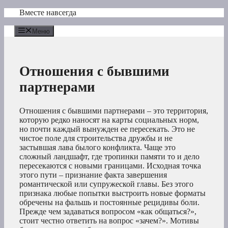
Перейти
Вместе навсегда
к
содержимому
Меню
Отношения с бывшими
партнерами
Отношения с бывшими партнерами – это территория,
которую редко наносят на карты социальных норм,
но почти каждый вынужден ее пересекать. Это не
чистое поле для строительства дружбы и не
застывшая лава былого конфликта. Чаще это
сложный ландшафт, где тропинки памяти то и дело
пересекаются с новыми границами. Исходная точка
этого пути – признание факта завершения
романтической или супружеской главы. Без этого
признака любые попытки выстроить новые форматы
обречены на фальшь и постоянные рецидивы боли.
Прежде чем задаваться вопросом «как общаться?»,
стоит честно ответить на вопрос «зачем?». Мотивы