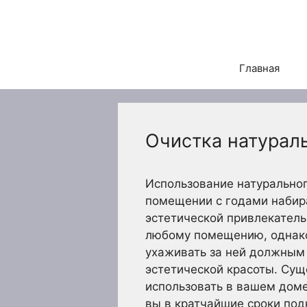
Перейти
к
содержимому
Главная
Очистка натурал
Использование натурально
помещении с годами набира
эстетической привлекатель
любому помещению, однако,
ухаживать за ней должным 
эстетической красоты. Сущ
использовать в вашем доме
вы в кратчайшие сроки под