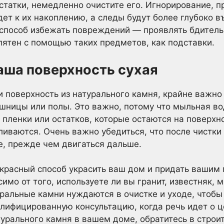
остатки, немедленно очистите его. Игнорирование, 
ет к их накоплению, а следы будут более глубоко в
 способ избежать повреждений — проявлять бдитель
ятен с помощью таких предметов, как подставки.
ваша поверхность сухая
и поверхность из натурального камня, крайне важно 
ницы или полы. Это важно, потому что мыльная во
 пленки или остатков, которые остаются на поверхн
ливаются. Очень важно убедиться, что после чистки
, прежде чем двигаться дальше.
красный способ украсить ваш дом и придать вашим 
мо от того, используете ли вы гранит, известняк, 
уральные камни нуждаются в очистке и уходе, чтобы 
алифицированную консультацию, когда речь идет о 
урального камня в вашем доме, обратитесь в стро