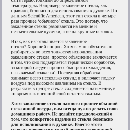
быть термостойкими до определенной
температуры. Например, закаленное стекло, как
правило, безопасно для использования в духовке. По
данным Scientific American, этот тип стекла в четыре
раза прочнее ‘обычного’ стекла. Это потому, что
закаленное стекло разбивается на мелкие и
незначительные кусочки, а не на крупные осколки.
Итак, как изготавливается закаленное
стекло? Хороший вопрос. Хотя вам не обязательно
разбираться во всех тонкостях использования
закаленного стекла, простое объяснение заключается
в том, что оно подвергается термической обработке,
за которой следует процесс быстрого охлаждения,
называемый «закалка’. Последняя обработка
занимает всего несколько секунд и включает подачу
воздуха под высоким давлением на стекло. В
результате в центре стекла сохраняется натяжение, в
то время как внешний слой остается сжатым.
Хотя закаленное стекло намного прочнее обычной
стеклянной посуды, вам всегда нужно делать свою
домашнюю работу. Не делайте предположений о
том, что конкретное изделие из стекла безопасно
для использования в духовке. Вместо этого
сначала проверьте каждый предмет стеклянной