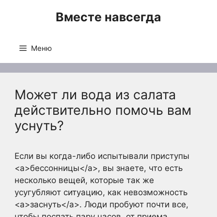
Перейти
Вместе навсегда
к
содержимому
Меню
Может ли вода из салата
действительно помочь вам
уснуть?
Если вы когда-либо испытывали приступы
<a>бессонницы</a>, вы знаете, что есть
несколько вещей, которые так же
усугубляют ситуацию, как невозможность
<a>заснуть</a>. Люди пробуют почти все,
чтобы поспать пару часов, от приема