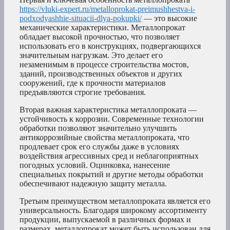
https://vluki-expert.ru/metalloprokat-preimushhestva-i-
podxodyashhie-situacii-dlya-pokupki/
— это высокие
механические характеристики. Металлопрокат
обладает высокой прочностью, что позволяет
использовать его в конструкциях, подвергающихся
значительным нагрузкам. Это делает его
незаменимым в процессе строительства мостов,
зданий, производственных объектов и других
сооружений, где к прочности материалов
предъявляются строгие требования.
Вторая важная характеристика металлопроката —
устойчивость к коррозии. Современные технологии
обработки позволяют значительно улучшить
антикоррозийные свойства металлопроката, что
продлевает срок его службы даже в условиях
воздействия агрессивных сред и неблагоприятных
погодных условий. Оцинковка, нанесение
специальных покрытий и другие методы обработки
обеспечивают надежную защиту металла.
Третьим преимуществом металлопроката является его
универсальность. Благодаря широкому ассортименту
продукции, выпускаемой в различных формах и
размерах, металлопрокат может быть использован для