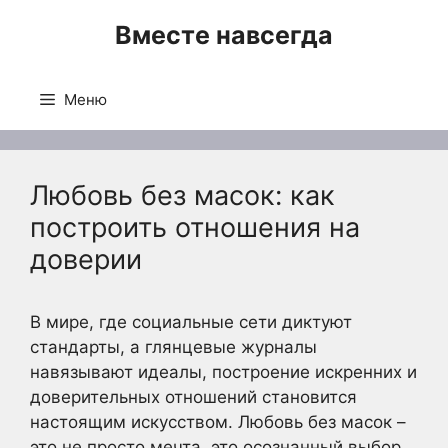
Перейти
Вместе навсегда
к
содержимому
Меню
Любовь без масок: как
построить отношения на
доверии
В мире, где социальные сети диктуют
стандарты, а глянцевые журналы
навязывают идеалы, построение искренних и
доверительных отношений становится
настоящим искусством. Любовь без масок –
это не просто мечта, это осознанный выбор,