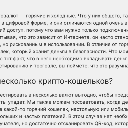
валют — горячие и холодные. Что у них общего, так
 в цифровой форме, и они отличаются одной очень
ий доступ, потому что вам нужно только подключен
тывая, что это зависит от Интернета, он часто ста
 но рискованным в использовании. В отличие от горя
ек, который хранит деньги в безопасности. Что мо
то тот факт, что в него необходимо вкладывать деньг
естированию и торговле, вы поймете, что это разумн
несколько крипто-кошельков?
естировать в несколько валют выгодно, чтобы пред
юты упадет. Мы также можем посоветовать, когда де
те какой-то горячий кошелек, настольную или моби
ольших и частых платежей. В этом случае нет необ
учателя, но достаточно отсканировать QR-код, кото