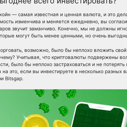
ыгоднее всего инвестировать?
койн — самая известная и ценная валюта, и это дел
имость изменчива и меняется ежедневно, вы согласи
аров звучит заманчиво. Конечно, мы не должны игно
 которые могут быть менее ценными, но очень выгод
торговать, возможно, было бы неплохо вложить свой
очему? Учитывая, что криптовалюты подвержены вол
и, было бы неплохо застраховаться и не потерять в
 на это, если вы инвестируете в несколько разных 
 Bitsgap.