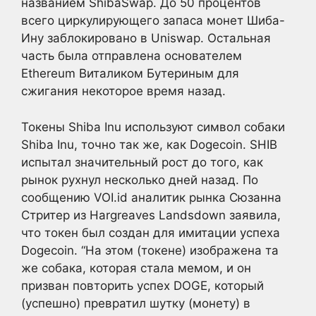
названием ShibaSwap. До 50 процентов
всего циркулирующего запаса монет Шиба-
Ину заблокировано в Uniswap. Остальная
часть была отправлена основателем
Ethereum Виталиком Бутериным для
сжигания некоторое время назад.
Токены Shiba Inu используют символ собаки
Shiba Inu, точно так же, как Dogecoin. SHIB
испытал значительный рост до того, как
рынок рухнул несколько дней назад. По
сообщению VOI.id аналитик рынка Сюзанна
Стритер из Hargreaves Landsdown заявила,
что токен был создан для имитации успеха
Dogecoin. “На этом (токене) изображена та
же собака, которая стала мемом, и он
призван повторить успех DOGE, который
(успешно) превратил шутку (монету) в